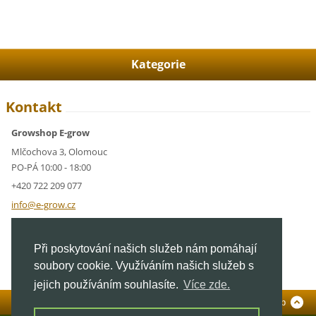
Kategorie
Kontakt
Growshop E-grow
Mlčochova 3, Olomouc
PO-PÁ 10:00 - 18:00
+420 722 209 077
info@e-g
row.cz
IČ: 05928591
Při poskytování našich služeb nám pomáhají
DIČ: CZ05928591
soubory cookie. Využíváním našich služeb s
jejich používáním souhlasíte.
Více zde.
Standardní verze
To Top