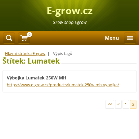
E-grow.cz
Grow shop Egrow
0
Menu
Hlavní stránka E-grow
|
Výpis tagů
Štítek: Lumatek
Výbojka Lumatek 250W MH
https://www.e-grow.cz/products/lumatek-250w-mh-vybojka/
<<
<
1
2