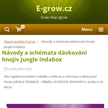
E-grow.cz
Grow shop Egrow
0
Menu
Hlavní stránka E-grow
|
Návody a schémata dávkování hnojiv
Jungle Indabox
Návody a schémata dávkování
hnojiv Jungle Indabox
07.05.2020 10:23
Zde najdete kompletní nabídku schémat a informací o dávkování
hnojiv JUNGLE INDABOX - URBAN, OUTDOOR, ENVIRON X, složka A, B,
Micro