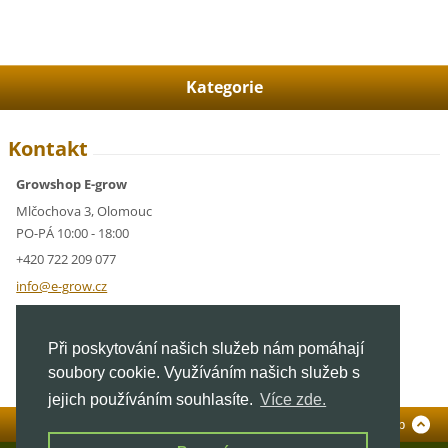
Kategorie
Kontakt
Growshop E-grow
Mlčochova 3, Olomouc
PO-PÁ 10:00 - 18:00
+420 722 209 077
info@e-g
row.cz
IČ: 05928591
Při poskytování našich služeb nám pomáhají
DIČ: CZ05928591
soubory cookie. Využíváním našich služeb s
jejich používáním souhlasíte.
Více zde.
Standardní verze
To Top