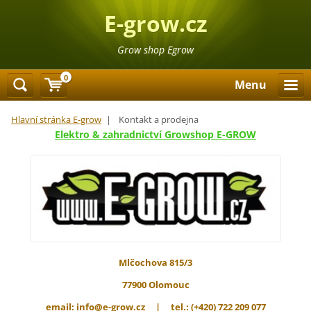
E-grow.cz
Grow shop Egrow
0
Menu
Hlavní stránka E-grow
|
Kontakt a prodejna
Elektro & zahradnictví Growshop
E-GROW
Mlčochova 815/3
77900 Olomouc
email:
info@e-grow.cz
| tel.: (+420) 722 209 077