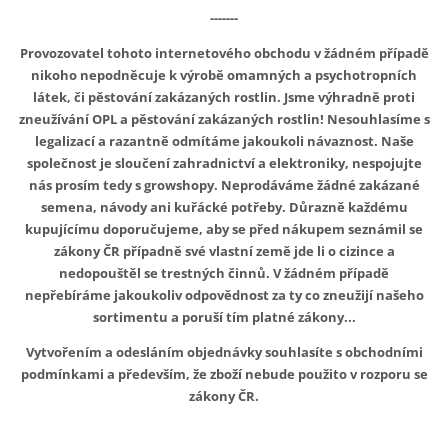
-------
Provozovatel tohoto internetového obchodu v žádném případě
nikoho nepodněcuje k výrobě omamných a psychotropních
látek, či pěstování zakázaných rostlin. Jsme výhradně proti
zneužívání OPL a pěstování zakázaných rostlin! Nesouhlasíme s
legalizací a razantně odmítáme jakoukoli návaznost. Naše
společnost je sloučení zahradnictví a elektroniky, nespojujte
nás prosím tedy s growshopy. Neprodáváme žádné zakázané
semena, návody ani kuřácké potřeby. Důrazně každému
kupujícímu doporučujeme, aby se před nákupem seznámil se
zákony ČR případně své vlastní země jde li o cizince a
nedopouštěl se trestných činnů. V žádném případě
nepřebíráme jakoukoliv odpovědnost za ty co zneužijí našeho
sortimentu a poruší tím platné zákony...
Vytvořením a odesláním objednávky souhlasíte s obchodními
podmínkami a především, že zboží nebude použito v rozporu se
zákony ČR.