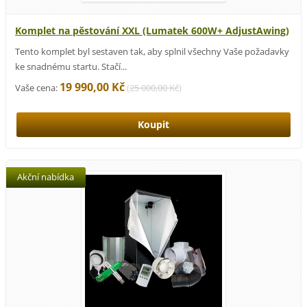
Komplet na pěstování XXL (Lumatek 600W+ AdjustAwing)
Tento komplet byl sestaven tak, aby splnil všechny Vaše požadavky
ke snadnému startu. Stačí...
19 990,00 Kč
Vaše cena:
(
25 000,00 Kč
)
Akční nabídka