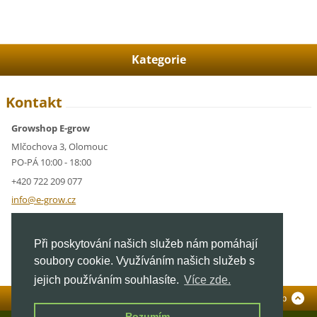
Kategorie
Kontakt
Growshop E-grow
Mlčochova 3, Olomouc
PO-PÁ 10:00 - 18:00
+420 722 209 077
info@e-g
row.cz
IČ: 05928591
Při poskytování našich služeb nám pomáhají
DIČ: CZ05928591
soubory cookie. Využíváním našich služeb s
jejich používáním souhlasíte.
Více zde.
Standardní verze
To Top
Rozumím