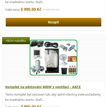
ke snadnému startu. Stačí...
6 990,00 Kč
Vaše cena:
(
8 900,00 Kč
)
Akční nabídka
Komplet na pěstování 400W s ventilací - AKCE
Tento komplet byl sestaven tak, aby splnil všechny Vaše požadavky
ke snadnému startu. Stačí...
7 990,00 Kč
Vaše cena:
(
9 500,00 Kč
)