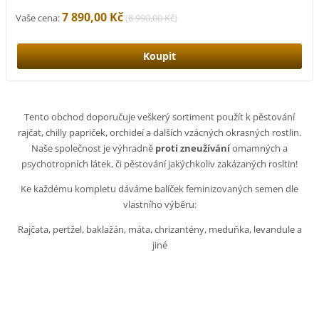
7 890,00 Kč
Vaše cena:
(
8 990,00 Kč
)
Tento obchod doporučuje veškerý sortiment použít k pěstování
rajčat, chilly papriček, orchideí a dalších vzácných okrasných rostlin.
Naše společnost je výhradně
proti zneužívání
omamných a
psychotropních látek, či pěstování jakýchkoliv zakázaných rosltin!
Ke každému kompletu dáváme balíček feminizovaných semen dle
vlastního výběru:
Rajčata, pertžel, baklažán, máta, chrizantény, meduňka, levandule a
jiné