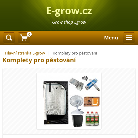
E-grow.cz
Grow shop Egrow
0
Menu
Hlavní stránka E-grow
|
Komplety pro pěstování
Komplety pro pěstování