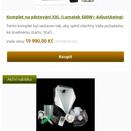
Komplet na pěstování XXL (Lumatek 600W+ AdjustAwing)
Tento komplet byl sestaven tak, aby splnil všechny Vaše požadavky
ke snadnému startu. Stačí...
19 990,00 Kč
Vaše cena:
(
25 000,00 Kč
)
Akční nabídka