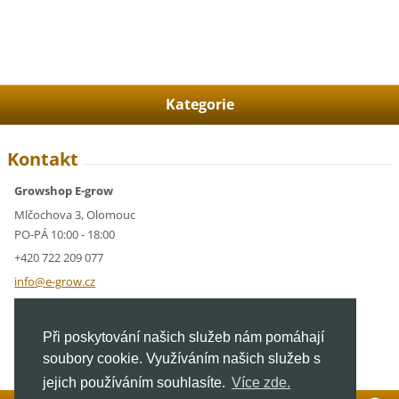
Kategorie
Kontakt
Growshop E-grow
Mlčochova 3, Olomouc
PO-PÁ 10:00 - 18:00
+420 722 209 077
info@e-g
row.cz
IČ: 05928591
Při poskytování našich služeb nám pomáhají
DIČ: CZ05928591
soubory cookie. Využíváním našich služeb s
jejich používáním souhlasíte.
Více zde.