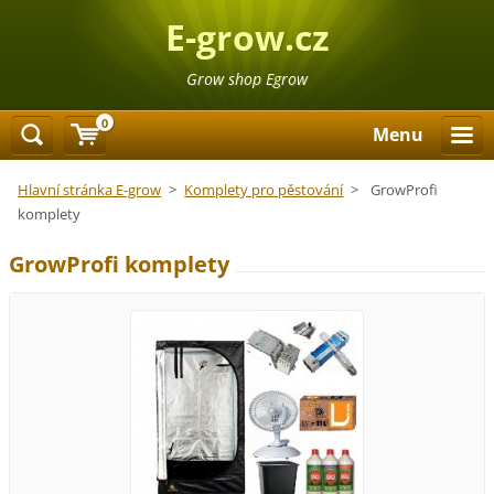
E-grow.cz
Grow shop Egrow
0
Menu
Hlavní stránka E-grow
>
Komplety pro pěstování
>
GrowProfi
komplety
GrowProfi komplety