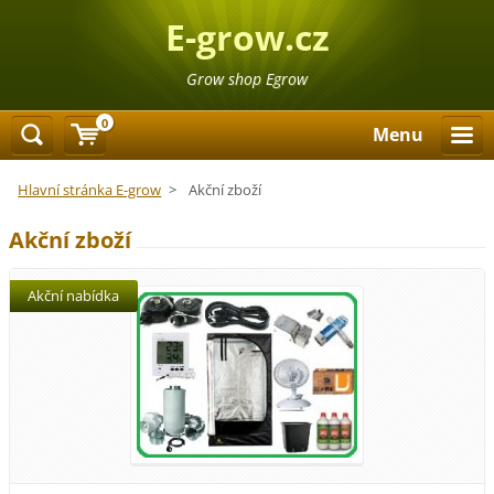
E-grow.cz
Grow shop Egrow
0
Menu
Hlavní stránka E-grow
>
Akční zboží
Akční zboží
Akční nabídka