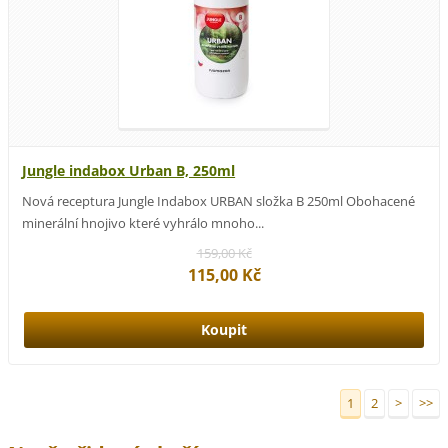
Jungle indabox Urban B, 250ml
Nová receptura Jungle Indabox URBAN složka B 250ml Obohacené
minerální hnojivo které vyhrálo mnoho...
159,00 Kč
115,00 Kč
1
2
>
>>