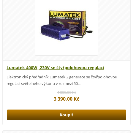
Lumatek 400W, 230V se čtyřpolohovou regulací
Elektronický předřadník Lumatek 2.generace se čtyřpolohovou
regulací světelného výkonu v rozmezí 50...
4 000,00 Kč
3 390,00 Kč