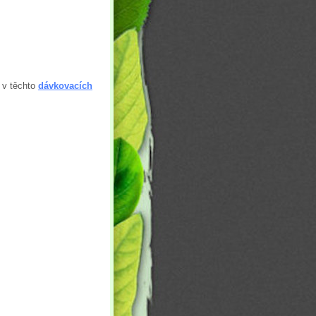
 v těchto
dávkovacích