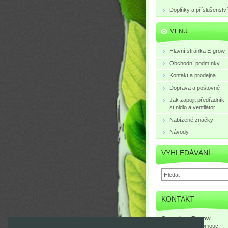
Doplňky a příslušenství
MENU
Hlavní stránka E-grow
Obchodní podmínky
Kontakt a prodejna
Doprava a poštovné
Jak zapojit předřadník,
stínidlo a ventilátor
Nabízené značky
Návody
VYHLEDÁVÁNÍ
KONTAKT
Growshop E-grow
Mlčochova 3, Olomouc