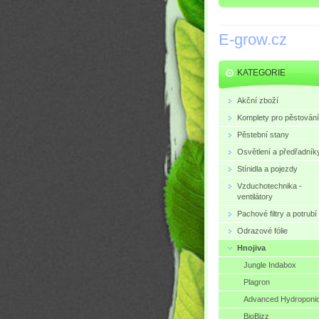
E-grow.cz
KATEGORIE
Akční zboží
Komplety pro pěstování
Pěstební stany
Osvětlení a předřadník
Stínidla a pojezdy
Vzduchotechnika -
ventilátory
Pachové filtry a potrubí
Odrazové fólie
Hnojiva
Jungle Indabox
Plagron
Advanced Hydroponi
BioBizz