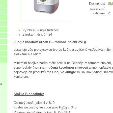
Sk
Dostupnost:
Počet kusů
2
skladem:
Výrobce:
Jungle Indabox
Záruka (měsíců):
24
Jungle Indabox Urban B - rodinné balení 25L))
obsahuje vše pro vysokou tvorbu květu a zvýšené vstřebávání živi
složkami A a Micro.
Minerální hnojivo zatím stále patří k nejúčinnějším formám hnojení,
superfosfáty (hornina
mučená kyselinou sírovou
) a jiné nepřátele 
nejnovějších produktů má
Hnojivo Jungle
In Da Box výhodu nulové t
konkurenci.
 a
Složka B obsahuje:
Celkový dusík jako N v % 0
Fosfor rozpustný ve vodě jako P
O
v % 5
2
5
Vodorozpustný draslík jako K
O v % 4