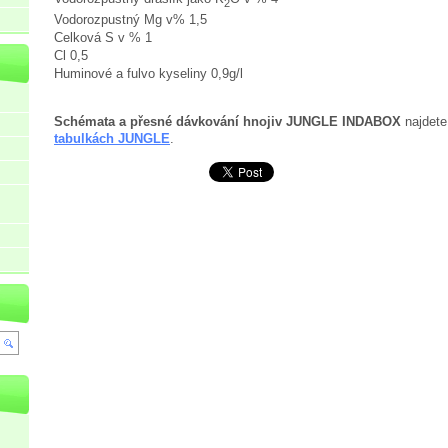
2
Vodorozpustný Mg v% 1,5
Celková S v % 1
Cl 0,5
Huminové a fulvo kyseliny 0,9g/l
Schémata a přesné dávkování hnojiv JUNGLE INDABOX
najdete
tabulkách JUNGLE
.