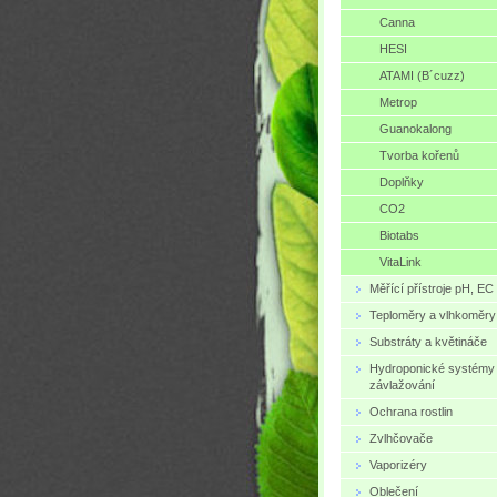
Canna
HESI
ATAMI (B´cuzz)
Metrop
Guanokalong
Tvorba kořenů
Doplňky
CO2
Biotabs
VitaLink
Měřící přístroje pH, EC
Teploměry a vlhkoměry
Substráty a květináče
Hydroponické systémy
závlažování
Ochrana rostlin
Zvlhčovače
Vaporizéry
Oblečení