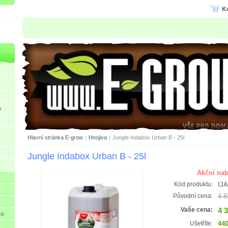
K
y
Hlavní stránka E-grow
|
Hnojiva
|
Jungle Indabox Urban B - 25l
Jungle Indabox Urban B - 25l
Akční nab
IJA
Kód produktu:
4 8
Původní cena:
4 
Vaše cena:
cs
440
Ušetříte: