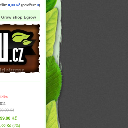
ošík:
0,00 Kč
(položek:
0
)
Grow shop Egrow
ídka
011
39,00 Kč
399,00 Kč
,00 Kč
(9%)