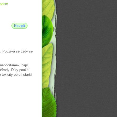
ladem
Koupit
n. Používá se vždy se
 nepočítáme-li např.
přírody. Díky použití
oxicity oproti starší