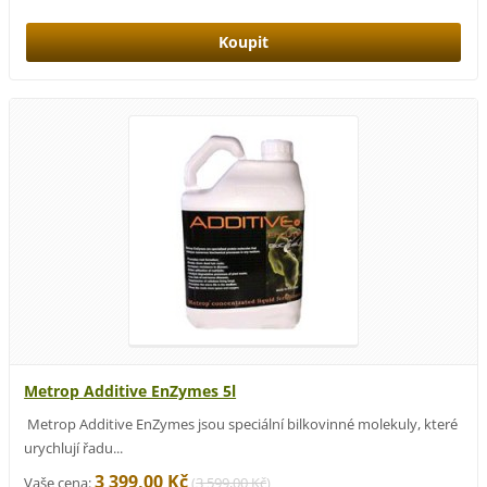
Metrop Additive EnZymes 5l
Metrop Additive EnZymes jsou speciální bilkovinné molekuly, které
urychlují řadu...
3 399,00 Kč
Vaše cena:
(
3 599,00 Kč
)