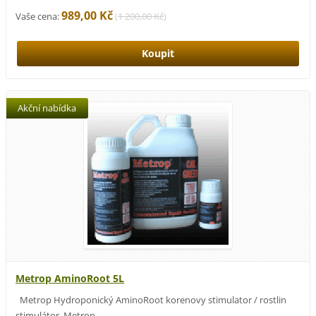
989,00 Kč
Vaše cena:
(
1 200,00 Kč
)
Akční nabídka
Metrop AminoRoot 5L
Metrop Hydroponický AminoRoot korenovy stimulator / rostlin
stimulátor. Metrop...