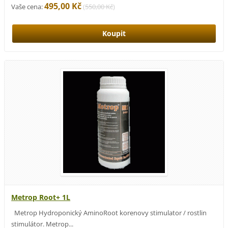
495,00 Kč
Vaše cena:
(
550,00 Kč
)
Metrop Root+ 1L
Metrop Hydroponický AminoRoot korenovy stimulator / rostlin
stimulátor. Metrop...