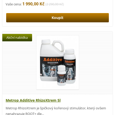
1 990,00 Kč
Vaše cena:
(
2 290,00 Kč
)
Akční nabídka
Metrop Additive RhizoXtrem 5l
Metrop RhizoXtrem je špičkový kořenový stimulátor, který ovšem
nenahrazuje ROOT+ dle...