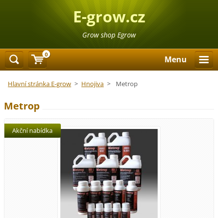
E-grow.cz
Grow shop Egrow
0
Menu
Hlavní stránka E-grow
>
Hnojiva
>
Metrop
Metrop
Akční nabídka