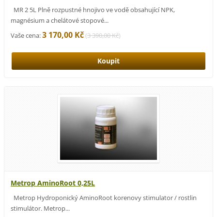
MR 2 5L Plně rozpustné hnojivo ve vodě obsahující NPK,
magnésium a chelátové stopové...
3 170,00 Kč
Vaše cena:
(
3 390,00 Kč
)
Metrop AminoRoot 0,25L
Metrop Hydroponický AminoRoot korenovy stimulator / rostlin
stimulátor. Metrop...