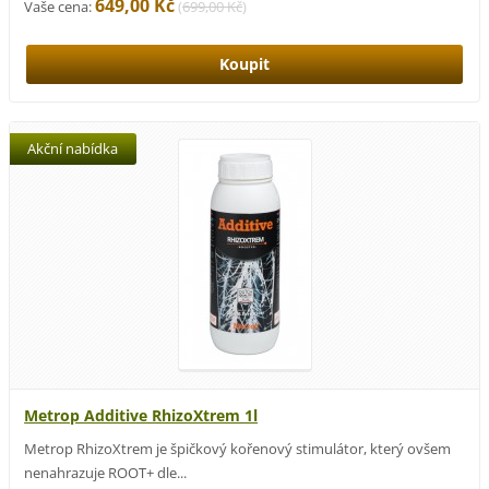
649,00 Kč
Vaše cena:
(
699,00 Kč
)
Akční nabídka
Metrop Additive RhizoXtrem 1l
Metrop RhizoXtrem je špičkový kořenový stimulátor, který ovšem
nenahrazuje ROOT+ dle...