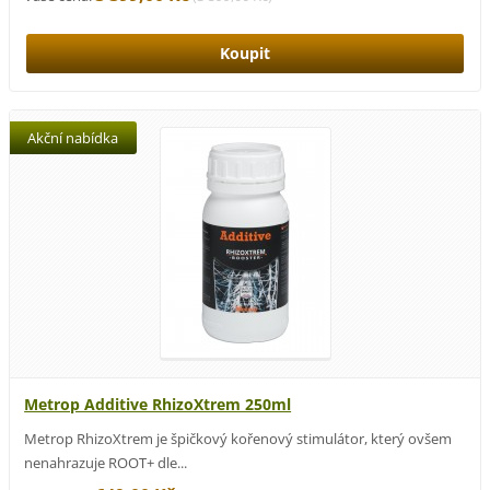
Akční nabídka
Metrop Additive RhizoXtrem 250ml
Metrop RhizoXtrem je špičkový kořenový stimulátor, který ovšem
nenahrazuje ROOT+ dle...