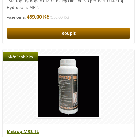
Metrop Hydroponic MR2, biologicke hnojivo pro kvet. U Metrop
Hydroponic MR2...
489,00 Kč
Vaše cena:
(
550,00 Kč
)
Akční nabídka
Metrop MR2 1L