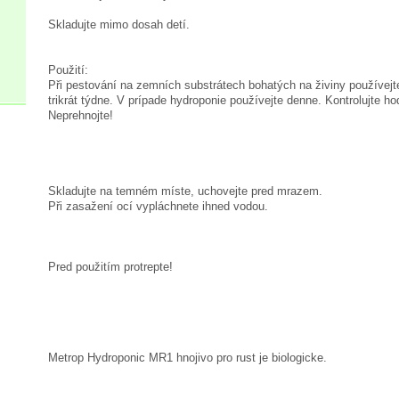
Skladujte mimo dosah detí.
Použití:
Při pestování na zemních substrátech bohatých na živiny používejt
trikrát týdne. V prípade hydroponie používejte denne. Kontrolujte h
Neprehnojte!
Skladujte na temném míste, uchovejte pred mrazem.
Při zasažení ocí vypláchnete ihned vodou.
Pred použitím protrepte!
Metrop Hydroponic MR1 hnojivo pro rust je biologicke.