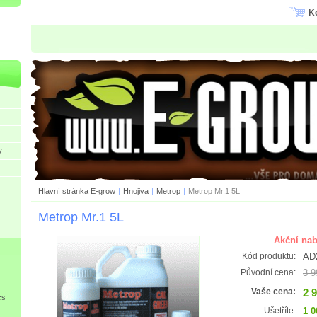
K
y
Hlavní stránka E-grow
|
Hnojiva
|
Metrop
|
Metrop Mr.1 5L
Metrop Mr.1 5L
Akční nab
AD
Kód produktu:
3 9
Původní cena:
2 
Vaše cena:
cs
1 0
Ušetříte: