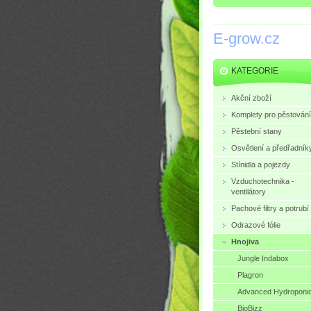
E-grow.cz
KATEGORIE
Akční zboží
Komplety pro pěstování
Pěstební stany
Osvětlení a předřadník
Stínidla a pojezdy
Vzduchotechnika -
ventilátory
Pachové filtry a potrubí
Odrazové fólie
Hnojiva
Jungle Indabox
Plagron
Advanced Hydroponi
BioBizz