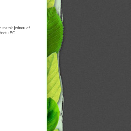
e roztok jednou až
odnotu EC.