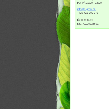
PO-PÁ 10:00 - 18:00
info@e-g
row.cz
+420 722 209 077
IČ: 05928591
DIČ: CZ05928591