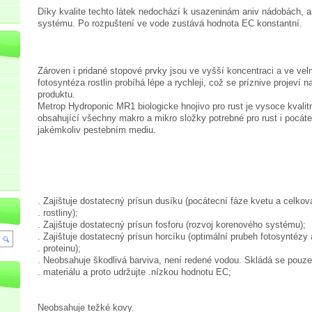
Díky kvalite techto látek nedochází k usazeninám aniv nádobách, 
systému. Po rozpuštení ve vode zustává hodnota EC konstantní.
Zároven i pridané stopové prvky jsou ve vyšší koncentraci a ve vel
fotosyntéza rostlin probíhá lépe a rychleji, což se príznive projeví 
produktu.
Metrop Hydroponic MR1 biologicke hnojivo pro rust je vysoce kvalitní
obsahující všechny makro a mikro složky potrebné pro rust i pocáte
jakémkoliv pestebním mediu.
. Zajištuje dostatecný prísun dusíku (pocátecní fáze kvetu a celko
. rostliny);
. Zajištuje dostatecný prísun fosforu (rozvoj korenového systému);
. Zajištuje dostatecný prísun horcíku (optimální prubeh fotosyntézy
. proteinu);
. Neobsahuje škodlivá barviva, není redené vodou. Skládá se pouze
. materiálu a proto udržujte .nízkou hodnotu EC;
Neobsahuje težké kovy.