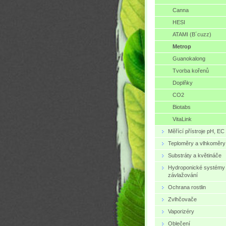
Canna
HESI
ATAMI (B´cuzz)
Metrop
Guanokalong
Tvorba kořenů
Doplňky
CO2
Biotabs
VitaLink
Měřící přístroje pH, EC
Teploměry a vlhkoměry
Substráty a květináče
Hydroponické systémy
závlažování
Ochrana rostlin
Zvlhčovače
Vaporizéry
Oblečení