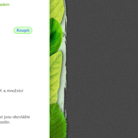
ladem
Koupit
-K a množství
st jsou obzvlášte
stlin.