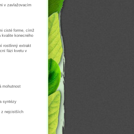
ani v zavlažovacím
mi cisté forme, címž
na kvalite konecného
 rostlinný extrakt
cní fázi kvetu v
vá mohutnost
 a syntézy
 z nejcistších