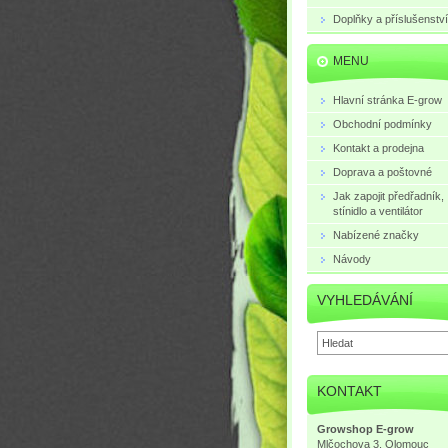
Doplňky a příslušenství
MENU
Hlavní stránka E-grow
Obchodní podmínky
Kontakt a prodejna
Doprava a poštovné
Jak zapojit předřadník,
stínidlo a ventilátor
Nabízené značky
Návody
VYHLEDÁVÁNÍ
KONTAKT
Growshop E-grow
Mlčochova 3, Olomouc