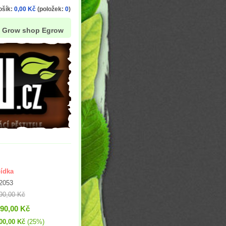
ošík:
0,00 Kč
(položek:
0
)
Grow shop Egrow
ídka
2053
90,00 Kč
990,00 Kč
00,00 Kč
(25%)