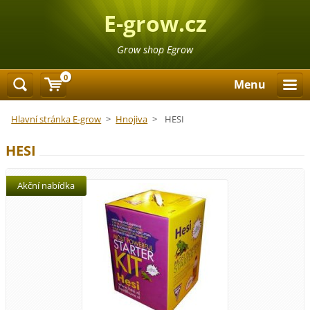
E-grow.cz
Grow shop Egrow
0
Menu
Hlavní stránka E-grow
>
Hnojiva
>
HESI
HESI
Akční nabídka