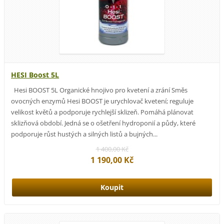
HESI Boost 5L
Hesi BOOST 5L Organické hnojivo pro kvetení a zrání Směs
ovocných enzymů Hesi BOOST je urychlovač kvetení; reguluje
velikost květů a podporuje rychlejší sklizeň. Pomáhá plánovat
sklizňová období. Jedná se o ošetření hydroponií a půdy, které
podporuje růst hustých a silných listů a bujných...
1 400,00 Kč
1 190,00 Kč