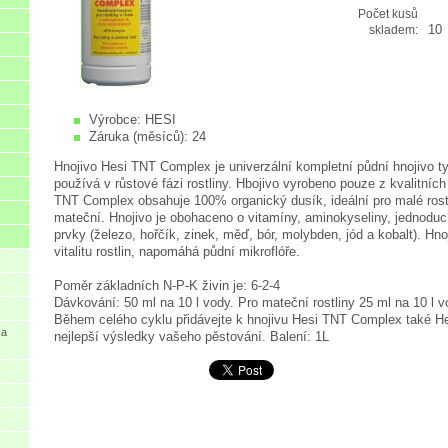
Počet kusů
10
skladem:
Výrobce:
HESI
Záruka (měsíců):
24
Hnojivo Hesi TNT Complex je univerzální kompletní půdní hnojivo t
používá v růstové fázi rostliny. Hbojivo vyrobeno pouze z kvalitních
TNT Complex obsahuje 100% organický dusík, ideální pro malé rostl
mateční. Hnojivo je obohaceno o vitamíny, aminokyseliny, jednodu
prvky (železo, hořčík, zinek, měď, bór, molybden, jód a kobalt). Hno
vitalitu rostlin, napomáhá půdní mikroflóře.
Poměr základních N-P-K živin je: 6-2-4
Dávkování: 50 ml na 10 l vody. Pro mateční rostliny 25 ml na 10 l v
Během celého cyklu přidávejte k hnojivu Hesi TNT Complex také He
 a
nejlepší výsledky vašeho pěstování. Balení: 1L