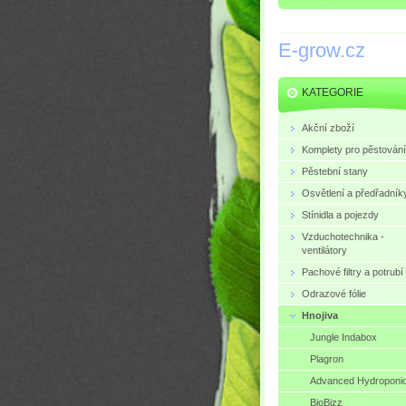
E-grow.cz
KATEGORIE
Akční zboží
Komplety pro pěstování
Pěstební stany
Osvětlení a předřadník
Stínidla a pojezdy
Vzduchotechnika -
ventilátory
Pachové filtry a potrubí
Odrazové fólie
Hnojiva
Jungle Indabox
Plagron
Advanced Hydroponi
BioBizz