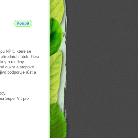
Koupit
ypu NPK, které se
 přírodních látek. Hesi
iny a rostliny
ché cukry a stopové
jivo podporuje růst a
ody.
si Super Vit pro