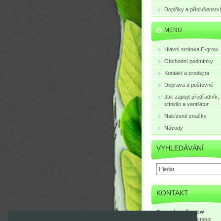
Doplňky a příslušenství
MENU
Hlavní stránka E-grow
Obchodní podmínky
Kontakt a prodejna
Doprava a poštovné
Jak zapojit předřadník,
stínidlo a ventilátor
Nabízené značky
Návody
VYHLEDÁVÁNÍ
KONTAKT
Growshop E-grow
Mlčochova 3, Olomouc