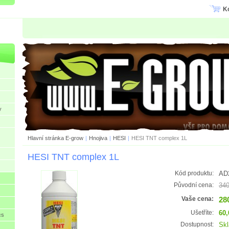
K
y
Hlavní stránka E-grow
|
Hnojiva
|
HESI
|
HESI TNT complex 1L
HESI TNT complex 1L
AD
Kód produktu:
340
Původní cena:
28
Vaše cena:
60,
Ušetříte:
cs
Sk
Dostupnost: