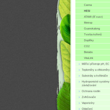
Canna
HESI
ATAMI (B´cuzz)
Metrop
Guanokalong
Tvorba kořenů
Doplňky
CO2
Biotabs
VitaLink
Měřící přístroje pH, EC
Teploměry a vlhkoměry
Substráty a květináče
Hydroponické systémy
závlažování
Ochrana rostlin
Zvlhčovače
Vaporizéry
Oblečení