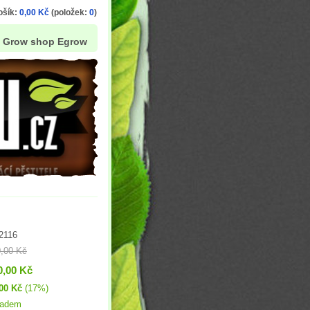
ošík:
0,00 Kč
(položek:
0
)
Grow shop Egrow
2116
,00 Kč
0,00 Kč
00 Kč
(17%)
ladem