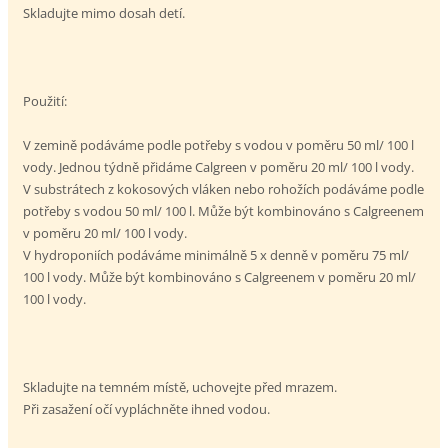
Skladujte mimo dosah detí.
Použití:
V zemině podáváme podle potřeby s vodou v poměru 50 ml/ 100 l
vody. Jednou týdně přidáme Calgreen v poměru 20 ml/ 100 l vody.
V substrátech z kokosových vláken nebo rohožích podáváme podle
potřeby s vodou 50 ml/ 100 l. Může být kombinováno s Calgreenem
v poměru 20 ml/ 100 l vody.
V hydroponiích podáváme minimálně 5 x denně v poměru 75 ml/
100 l vody. Může být kombinováno s Calgreenem v poměru 20 ml/
100 l vody.
Skladujte na temném místě, uchovejte před mrazem.
Při zasažení očí vypláchněte ihned vodou.