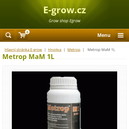
E-grow.cz
Grow shop Egrow
0
Menu
Hlavní stránka E-grow
|
Hnojiva
|
Metrop
|
Metrop MaM 1L
Metrop MaM 1L