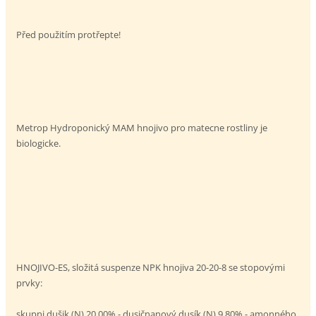
Před použitím protřepte!
Metrop Hydroponický MAM hnojivo pro matecne rostliny je
biologicke.
HNOJIVO-ES, složitá suspenze NPK hnojiva 20-20-8 se stopovými
prvky:
skupni dušik (N) 20.00% - dusičnanový dusík (N) 9.80% - amonného