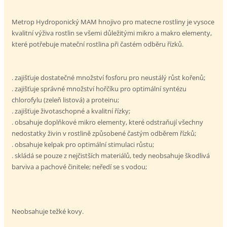
Metrop Hydroponický MAM hnojivo pro matecne rostliny je vysoce
kvalitní výživa rostlin se všemi důležitými mikro a makro elementy,
které potřebuje mateční rostlina při častém odběru řízků.
. zajišťuje dostatečné množství fosforu pro neustálý růst kořenů;
. zajišťuje správné množství hořčíku pro optimální syntézu
chlorofylu (zeleň listová) a proteinu;
. zajišťuje životaschopné a kvalitní řízky;
. obsahuje doplňkové mikro elementy, které odstraňují všechny
nedostatky živin v rostlině způsobené častým odběrem řízků;
. obsahuje kelpak pro optimální stimulaci růstu;
. skládá se pouze z nejčistších materiálů, tedy neobsahuje škodlivá
barviva a pachové činitele; neředí se s vodou;
Neobsahuje težké kovy.