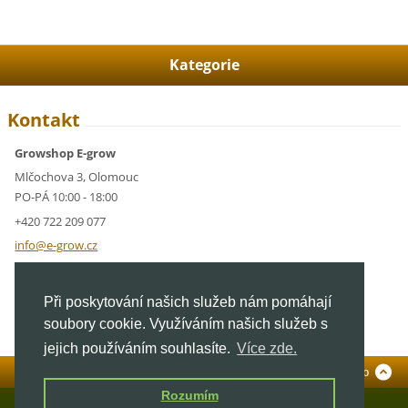
Kategorie
Kontakt
Growshop E-grow
Mlčochova 3, Olomouc
PO-PÁ 10:00 - 18:00
+420 722 209 077
info@e-g
row.cz
IČ: 05928591
Při poskytování našich služeb nám pomáhají
DIČ: CZ05928591
soubory cookie. Využíváním našich služeb s
jejich používáním souhlasíte.
Více zde.
Standardní verze
To Top
Rozumím