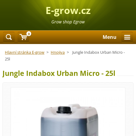
E-grow.cz
Grow shop Egrow
0
Menu
Hlavní stránka E-grow
>
Hnojiva
>
Jungle Indabox Urban Micro -
25l
Jungle Indabox Urban Micro - 25l