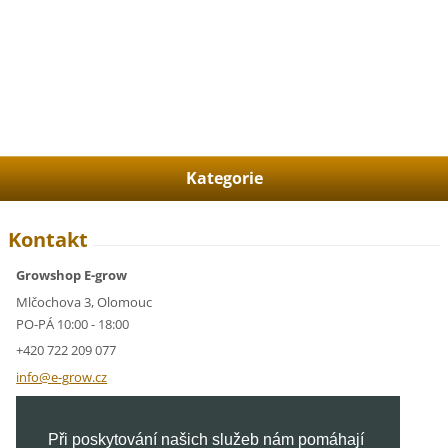
Kategorie
Kontakt
Growshop E-grow
Mlčochova 3, Olomouc
PO-PÁ 10:00 - 18:00
+420 722 209 077
info@e-g
row.cz
IČ: 05928591
Při poskytování našich služeb nám pomáhají