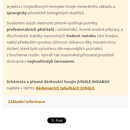
je jedna z trojsložkových komplex hnojiv minerálního základu a
synergicky
působících biologických doplňků.
Souborem svých vlastností přesně vystihuje potřeby
profesionálních pěstitelů
i začátečníků. Kromě snadné přípravy a
dlouhodobé stability nastavených
hodnot roztoku
tato hnojiva
nabízí především vysokou účinnost získanou díky inovativnímu
složení, které bylo vytvořeno dle nejnovějších poznatků
z biochemie rostlin. Vytváří tak maximálně přirozené prostředí
dostupné v
nejkvalitnější černozemi.
Schémata a přesné dávkování hnojiv JUNGLE INDABOX
najdete v těchto
dávkovacích tabulkách JUNGLE
.
Základní informace