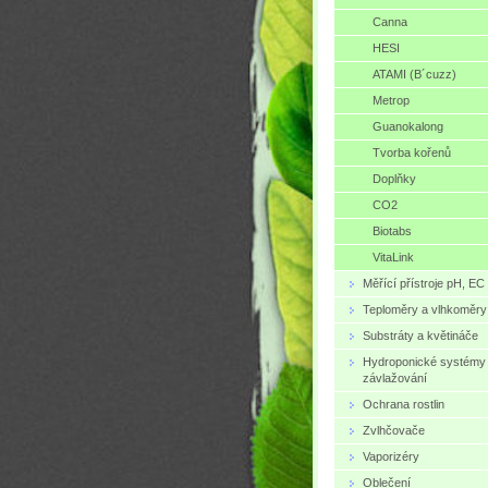
Canna
HESI
ATAMI (B´cuzz)
Metrop
Guanokalong
Tvorba kořenů
Doplňky
CO2
Biotabs
VitaLink
Měřící přístroje pH, EC
Teploměry a vlhkoměry
Substráty a květináče
Hydroponické systémy
závlažování
Ochrana rostlin
Zvlhčovače
Vaporizéry
Oblečení