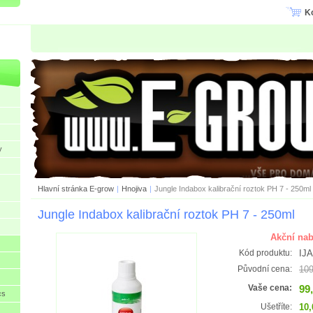
K
y
Hlavní stránka E-grow
|
Hnojiva
|
Jungle Indabox kalibrační roztok PH 7 - 250ml
Jungle Indabox kalibrační roztok PH 7 - 250ml
Akční nab
IJ
Kód produktu:
109
Původní cena:
99
Vaše cena:
cs
10,
Ušetříte: