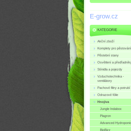
E-grow.cz
KATEGORIE
Akční zboží
Komplety pro pěstování
Pěstební stany
Osvětlení a předřadník
Stínidla a pojezdy
Vzduchotechnika -
ventilátory
Pachové filtry a potrubí
Odrazové fólie
Hnojiva
Jungle Indabox
Plagron
Advanced Hydroponi
BioBizz