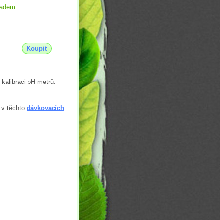
ladem
Koupit
 kalibraci pH metrů.
 v těchto
dávkovacích