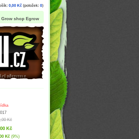
ošík:
0,00 Kč
(položek:
0
)
Grow shop Egrow
ídka
A017
,00 Kč
,00 Kč
00 Kč
(9%)