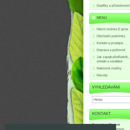
Doplňky a příslušenství
MENU
Hlavní stránka E-grow
Obchodní podmínky
Kontakt a prodejna
Doprava a poštovné
Jak zapojit předřadník,
stínidlo a ventilátor
Nabízené značky
Návody
VYHLEDÁVÁNÍ
KONTAKT
Growshop E-grow
Mlčochova 3, Olomouc