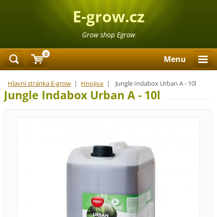
E-grow.cz
Grow shop Egrow
0
Menu
Hlavní stránka E-grow
|
Hnojiva
|
Jungle Indabox Urban A - 10l
Jungle Indabox Urban A - 10l