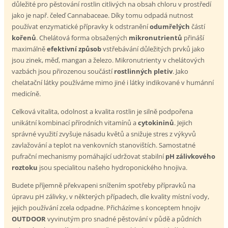
důležité pro pěstování rostlin citlivých na obsah chloru v prostředí
jako je např. čeleď Cannabaceae. Díky tomu odpadá nutnost
používat enzymatické přípravky k odstranění
odumřelých
částí
kořenů
. Chelátová forma obsažených
mikronutrientů
přináší
maximálně
efektivní
způsob
vstřebávání důležitých prvků jako
jsou zinek, měď, mangan a železo. Mikronutrienty v chelátových
vazbách jsou přirozenou součástí
rostlinných
pletiv
. Jako
chelatační látky používáme mimo jiné i látky indikované v humánní
medicíně.
Celková vitalita, odolnost a kvalita rostlin je silně podpořena
unikátní kombinací přírodních vitamínů a
cytokininů
. Jejich
správné využití zvyšuje násadu květů a snižuje stres z výkyvů
zavlažování a teplot na venkovních stanovištích. Samostatné
pufrační mechanismy pomáhající udržovat stabilní
pH zálivkového
roztoku
jsou specialitou našeho hydroponického hnojiva.
Budete příjemně překvapeni snížením spotřeby přípravků na
úpravu pH zálivky, v některých případech, dle kvality místní vody,
jejich používání zcela odpadne. Přicházíme s konceptem hnojiv
OUTDOOR
vyvinutým pro snadné pěstování v půdě a půdních