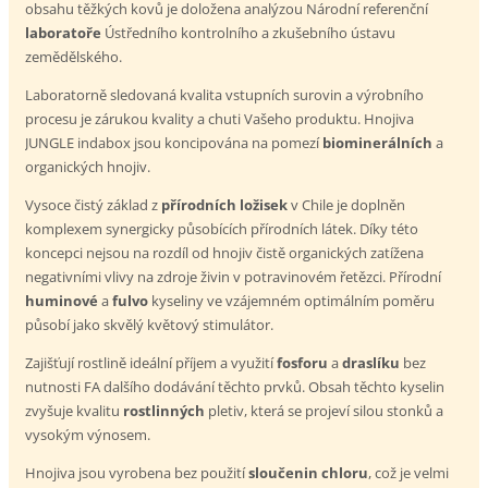
obsahu těžkých kovů je doložena analýzou Národní referenční
laboratoře
Ústředního kontrolního a zkušebního ústavu
zemědělského.
Laboratorně sledovaná kvalita vstupních surovin a výrobního
procesu je zárukou kvality a chuti Vašeho produktu. Hnojiva
JUNGLE indabox jsou koncipována na pomezí
biominerálních
a
organických hnojiv.
Vysoce čistý základ z
přírodních
ložisek
v Chile je doplněn
komplexem synergicky působících přírodních látek. Díky této
koncepci nejsou na rozdíl od hnojiv čistě organických zatížena
negativními vlivy na zdroje živin v potravinovém řetězci. Přírodní
huminové
a
fulvo
kyseliny ve vzájemném optimálním poměru
působí jako skvělý květový stimulátor.
Zajišťují rostlině ideální příjem a využití
fosforu
a
draslíku
bez
nutnosti FA dalšího dodávání těchto prvků. Obsah těchto kyselin
zvyšuje kvalitu
rostlinných
pletiv, která se projeví silou stonků a
vysokým výnosem.
Hnojiva jsou vyrobena bez použití
sloučenin
chloru
, což je velmi