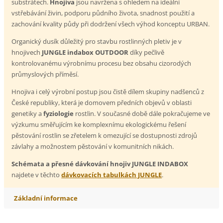
substrátech.
Hnojiva
jsou navržena s ohledem na ideální
vstřebávání živin, podporu půdního života, snadnost použití a
zachování kvality půdy při dodržení všech výhod konceptu URBAN.
Organický dusík důležitý pro stavbu rostlinných pletiv je v
hnojivech
JUNGLE
indabox
OUTDOOR
díky pečlivě
kontrolovanému výrobnímu procesu bez obsahu cizorodých
průmyslových příměsí.
Hnojiva i celý výrobní postup jsou čistě dílem skupiny nadšenců z
České republiky, která je domovem předních objevů v oblasti
genetiky a
fyziologie
rostlin. V současné době dále pokračujeme ve
výzkumu směřujícím ke komplexnímu ekologickému řešení
pěstování rostlin se zřetelem k omezující se dostupnosti zdrojů
závlahy a možnostem pěstování v komunitních nikách.
Schémata a přesné dávkování hnojiv JUNGLE INDABOX
najdete v těchto
dávkov
acích tabulkách JUNGLE
.
Základní informace