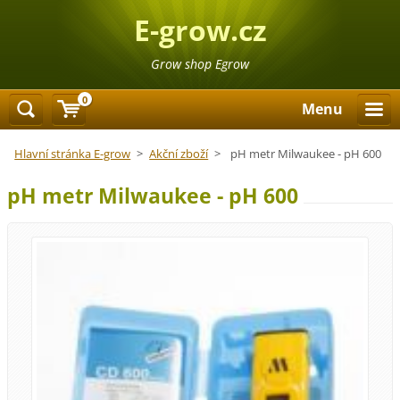
E-grow.cz
Grow shop Egrow
0
Menu
Hlavní stránka E-grow
>
Akční zboží
>
pH metr Milwaukee - pH 600
pH metr Milwaukee - pH 600