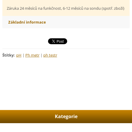
Záruka 24 měsíců na funkčnost, 6-12 měsíců na sondu (spotř. zboží)
Základní informace
Štítky
:
pH
|
Ph metr
|
ph testr
Kategorie