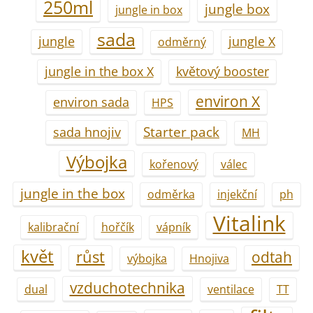
250ml
jungle box
jungle in box
sada
jungle
jungle X
odměrný
jungle in the box X
květový booster
environ X
environ sada
HPS
Starter pack
sada hnojiv
MH
Výbojka
kořenový
válec
jungle in the box
odměrka
injekční
ph
Vitalink
kalibrační
hořčík
vápník
květ
růst
odtah
výbojka
Hnojiva
vzduchotechnika
dual
ventilace
TT