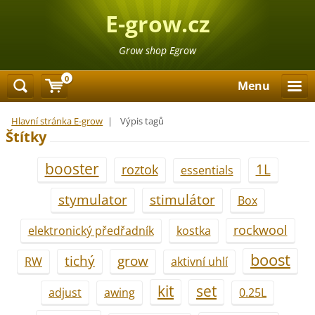
E-grow.cz
Grow shop Egrow
0
Menu
Hlavní stránka E-grow
|
Výpis tagů
Štítky
booster
1L
roztok
essentials
stymulator
stimulátor
Box
rockwool
elektronický předřadník
kostka
boost
tichý
grow
RW
aktivní uhlí
kit
set
adjust
awing
0.25L