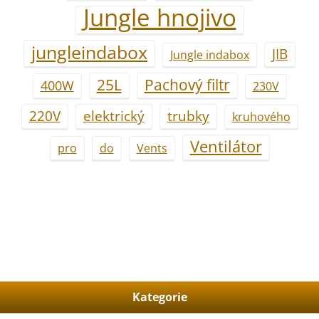
Jungle hnojivo
jungleindabox
JIB
Jungle indabox
25L
Pachový filtr
400W
230V
220V
elektrický
trubky
kruhového
Ventilátor
pro
do
Vents
Kategorie