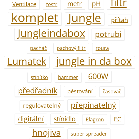
filtr
metr
pH
Ventilace
testr
komplet
Jungle
přítah
Jungleindabox
potrubí
pacháč
pachový filtr
roura
jungle in da box
Lumatek
600W
stínítko
hammer
předřadník
pěstování
časovač
přepínatelný
regulovatelný
digitální
stínidlo
EC
Plagron
hnojiva
super spreader