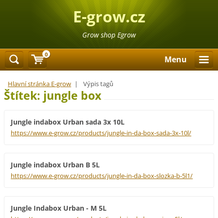
E-grow.cz
Grow shop Egrow
0
Menu
Hlavní stránka E-grow
|
Výpis tagů
Štítek: jungle box
Jungle indabox Urban sada 3x 10L
https://www.e-grow.cz/products/jungle-in-da-box-sada-3x-10l/
Jungle indabox Urban B 5L
https://www.e-grow.cz/products/jungle-in-da-box-slozka-b-5l1/
Jungle Indabox Urban - M 5L