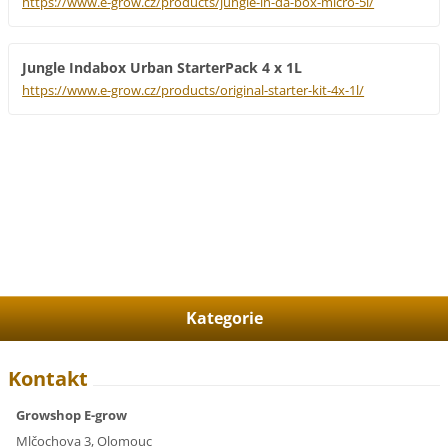
https://www.e-grow.cz/products/jungle-in-da-box-micro-5l/
Jungle Indabox Urban StarterPack 4 x 1L
https://www.e-grow.cz/products/original-starter-kit-4x-1l/
Kategorie
Kontakt
Growshop E-grow
Mlčochova 3, Olomouc