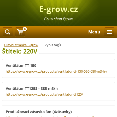
E-grow.cz
Grow shop Egrow
0
Menu
Hlavní stránka E-grow
|
Výpis tagů
Štítek: 220V
Ventilátor TT 150
https://www.e-grow.cz/products/ventilator-tt-150-595-680-m3-h-/
Ventilátor TT125S - 385 m3/h
https://www.e-grow.cz/products/ventilator-tt125/
Prodlužovací zásuvka 3m (4zásuvky)