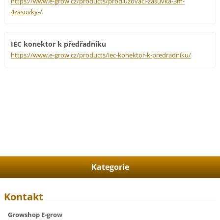
https://www.e-grow.cz/products/prodluzovaci-zasuvka-3m-
4zasuvky-/
IEC konektor k předřadníku
https://www.e-grow.cz/products/iec-konektor-k-predradniku/
Kategorie
Kontakt
Growshop E-grow