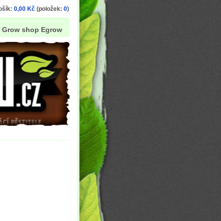
ošík:
0,00 Kč
(položek:
0
)
Grow shop Egrow