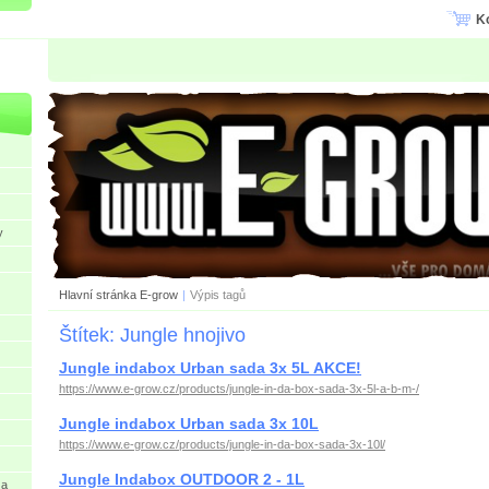
K
y
Hlavní stránka E-grow
|
Výpis tagů
Štítek: Jungle hnojivo
Jungle indabox Urban sada 3x 5L AKCE!
https://www.e-grow.cz/products/jungle-in-da-box-sada-3x-5l-a-b-m-/
Jungle indabox Urban sada 3x 10L
https://www.e-grow.cz/products/jungle-in-da-box-sada-3x-10l/
Jungle Indabox OUTDOOR 2 - 1L
 a