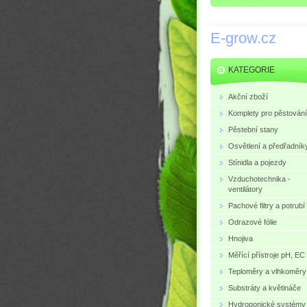
E-grow.cz
KATEGORIE
Akční zboží
Komplety pro pěstování
Pěstební stany
Osvětlení a předřadník
Stínidla a pojezdy
Vzduchotechnika -
ventilátory
Pachové filtry a potrubí
Odrazové fólie
Hnojiva
Měřící přístroje pH, EC
Teploměry a vlhkoměry
Substráty a květináče
Hydroponické systémy