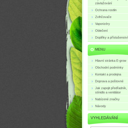
závlažování
Ochrana rostlin
Zvlhčovače
Vaporizéry
Oblečení
Doplňky a příslušenství
MENU
Hlavní stránka E-grow
Obchodní podmínky
Kontakt a prodejna
Doprava a poštovné
Jak zapojit předřadník,
stínidlo a ventilátor
Nabízené značky
Návody
VYHLEDÁVÁNÍ