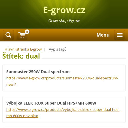
E-grow.cz
Grow shop Egrow
0
Menu
Hlavní stránka E-grow
|
Výpis tagů
Štítek: dual
Sunmaster 250W Dual spectrum
https://www.e-grow.cz/products/sunmaster-250w-dual-spectrum-
new-/
Výbojka ELEKTROX Super Dual HPS+MH 600W
https://www.e-grow.cz/products/vybojka-elektrox-super-dual-hps-
mh-600w-novinka/