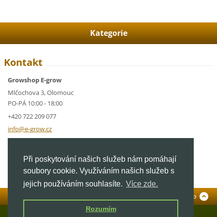
Kategorie
Kontakt
Growshop E-grow
Mlčochova 3, Olomouc
PO-PÁ 10:00 - 18:00
+420 722 209 077
info@e-g
row.cz
IČ: 05928591
Při poskytování našich služeb nám pomáhají
DIČ: CZ05928591
soubory cookie. Využíváním našich služeb s
jejich používáním souhlasíte.
Více zde.
Standardní verze
To Top
Rozumím