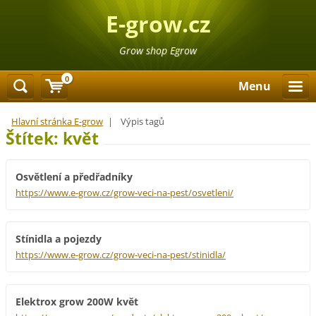
E-grow.cz
Grow shop Egrow
0
Menu
Hlavní stránka E-grow
|
Výpis tagů
Štítek: květ
Osvětlení a předřadníky
https://www.e-grow.cz/grow-veci-na-pest/osvetleni/
Stínidla a pojezdy
https://www.e-grow.cz/grow-veci-na-pest/stinidla/
Elektrox grow 200W květ