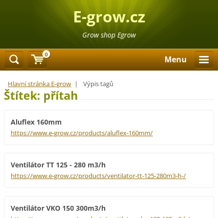
E-grow.cz
Grow shop Egrow
0
Menu
Hlavní stránka E-grow
|
Výpis tagů
Štítek: přítah
Aluflex 160mm
https://www.e-grow.cz/products/aluflex-160mm/
Ventilátor TT 125 - 280 m3/h
https://www.e-grow.cz/products/ventilator-tt-125-280m3-h-/
Ventilátor VKO 150 300m3/h