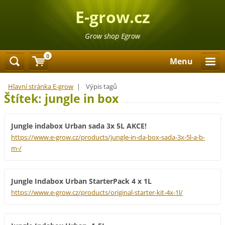
E-grow.cz
Grow shop Egrow
0
Menu
Hlavní stránka E-grow
|
Výpis tagů
Štítek: jungle in box
Jungle indabox Urban sada 3x 5L AKCE!
https://www.e-grow.cz/products/jungle-in-da-box-sada-3x-5l-a-b-
m-/
Jungle Indabox Urban StarterPack 4 x 1L
https://www.e-grow.cz/products/original-starter-kit-4x-1l/