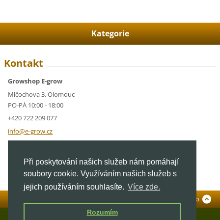
Kategorie
Kontakt
Growshop E-grow
Mlčochova 3, Olomouc
PO-PÁ 10:00 - 18:00
+420 722 209 077
info@e-g
row.cz
IČ: 05928591
Při poskytování našich služeb nám pomáhají
DIČ: CZ05928591
soubory cookie. Využíváním našich služeb s
jejich používáním souhlasíte.
Více zde.
Standardní verze
To Top
Rozumím