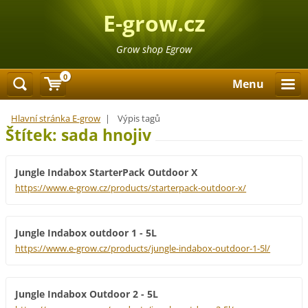
E-grow.cz
Grow shop Egrow
0
Menu
Hlavní stránka E-grow
|
Výpis tagů
Štítek: sada hnojiv
Jungle Indabox StarterPack Outdoor X
https://www.e-grow.cz/products/starterpack-outdoor-x/
Jungle Indabox outdoor 1 - 5L
https://www.e-grow.cz/products/jungle-indabox-outdoor-1-5l/
Jungle Indabox Outdoor 2 - 5L