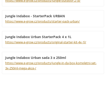
https://www.e-grow.cz/products/jungle-outdoor-2-5l/
Jungle Indabox - StarterPack URBAN
https://www.e-grow.cz/products/starter-pack-urban/
Jungle Indabox Urban StarterPack 4 x 1L
https://www.e-grow.cz/products/original-starter-kit-4x-1l/
Jungle Indabox Urban sada 3 x 250ml
https://www.e-grow.cz/products/jungle-in-da-box-kompletni-set-
3x-250ml-mega-akce-/