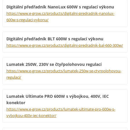
Digitální předřadník NanoLux 600W s regulací výkonu
https://www.e-grow.cz/products/digitalni-predradnik-nanolux-
600w-s-regulaci-vykonu/
Digitální předřadník BLT 600W s regulací výkonu
https://www.e-grow.cz/products/digitalni-predradnik-bal-660-300w/
Lumatek 250W, 230V se čtyřpolohovou regulací
https://www.e-grow.cz/products/lumatek-250w-se-ctyrpolohovou-
regulaci/
Lumatek Ultimate PRO 600W s výbojkou, 400V, IEC
konektor
https://www.e-grow.cz/products/lumatek-ultimate-pro-600w-s-
vybojkou-400v-iec-konektor/