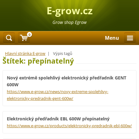
E-grow.cz
Grow shop Egrow
0
Menu
Hlavní stránka E-grow
|
Výpis tagů
Štítek: přepínatelný
Nový extrémě spolehlivý elektronický předřadník GENT
600W
https://www.e-grow.cz/news/novy-extreme-spolehlivy-
elektronicky-predradnik-gent-600w/
Elektronický předřadník EBL 600W přepínatelný
https://www.e-grow.cz/products/elektronicky-predradnik-ebl-600w/