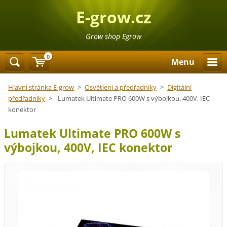
E-grow.cz
Grow shop Egrow
0
Menu
Hlavní stránka E-grow
>
Osvětlení a předřadníky
>
Digitální
předřadníky
>
Lumatek Ultimate PRO 600W s výbojkou, 400V, IEC
konektor
Lumatek Ultimate PRO 600W s
výbojkou, 400V, IEC konektor