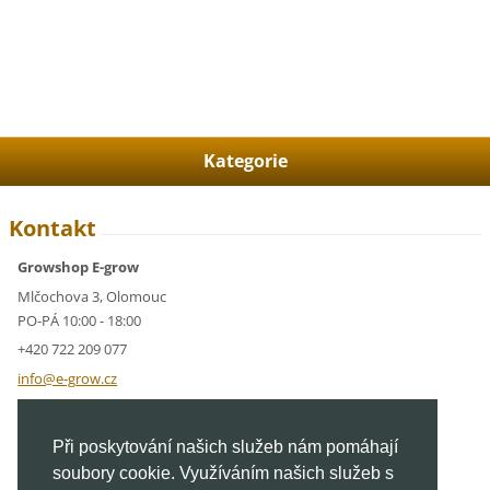
Kategorie
Kontakt
Growshop E-grow
Mlčochova 3, Olomouc
PO-PÁ 10:00 - 18:00
+420 722 209 077
info@e-g
row.cz
IČ: 05928591
Při poskytování našich služeb nám pomáhají
DIČ: CZ05928591
soubory cookie. Využíváním našich služeb s