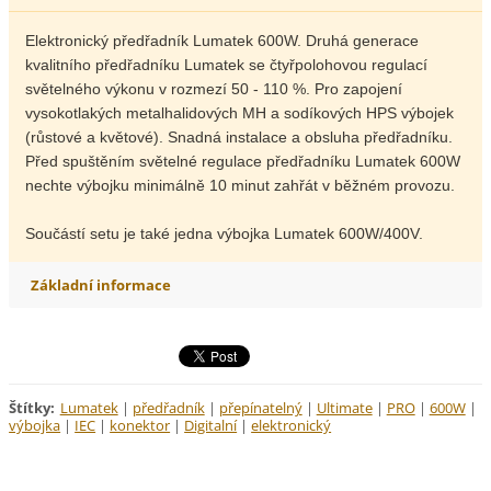
Elektronický předřadník Lumatek 600W. Druhá generace
kvalitního předřadníku Lumatek se čtyřpolohovou regulací
světelného výkonu v rozmezí 50 - 110 %. Pro zapojení
vysokotlakých metalhalidových MH a sodíkových HPS výbojek
(růstové a květové). Snadná instalace a obsluha předřadníku.
Před spuštěním světelné regulace předřadníku Lumatek 600W
nechte výbojku minimálně 10 minut zahřát v běžném provozu.
Součástí setu je také jedna výbojka Lumatek 600W/400V.
Základní informace
Štítky
:
Lumatek
|
předřadník
|
přepínatelný
|
Ultimate
|
PRO
|
600W
|
výbojka
|
IEC
|
konektor
|
Digitalní
|
elektronický