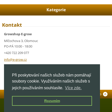
Kategorie
Kontakt
Growshop E-grow
Mlčochova 3, Olomouc
PO-PÁ 10:00 - 18:00
+420 722 209 077
info@e-g
row.cz
IČ: 05928591
Při poskytování našich služeb nám pomáhají
DIČ: CZ05928591
soubory cookie. Využíváním našich služeb s
jejich používáním souhlasíte.
Více zde.
Standardní verze
To Top
Rozumím
© 2026 E-grow.cz. Všechna práva vyhrazena.
Mapa stránek
|
GrowShop Olomouc