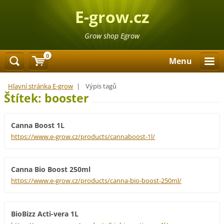
E-grow.cz
Grow shop Egrow
0
Menu
Hlavní stránka E-grow
|
Výpis tagů
Štítek: booster
Canna Boost 1L
https://www.e-grow.cz/products/cannaboost-1l/
Canna Bio Boost 250ml
https://www.e-grow.cz/products/canna-bio-boost-250ml/
BioBizz Acti-vera 1L