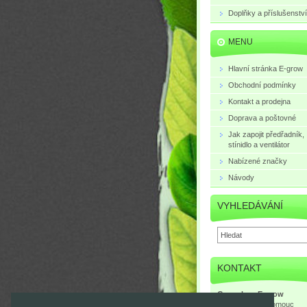
Doplňky a příslušenství
MENU
Hlavní stránka E-grow
Obchodní podmínky
Kontakt a prodejna
Doprava a poštovné
Jak zapojit předřadník,
stínidlo a ventilátor
Nabízené značky
Návody
VYHLEDÁVÁNÍ
KONTAKT
Growshop E-grow
Mlčochova 3, Olomouc