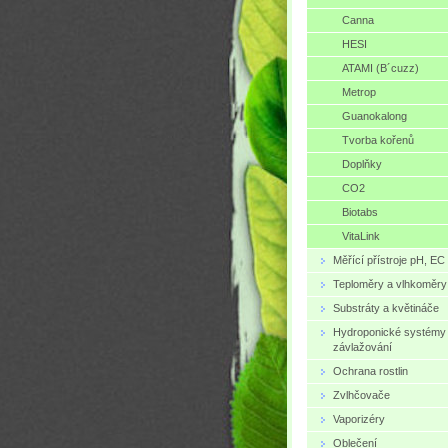
Canna
HESI
ATAMI (B´cuzz)
Metrop
Guanokalong
Tvorba kořenů
Doplňky
CO2
Biotabs
VitaLink
Měřící přístroje pH, EC
Teploměry a vlhkoměry
Substráty a květináče
Hydroponické systémy
závlažování
Ochrana rostlin
Zvlhčovače
Vaporizéry
Oblečení