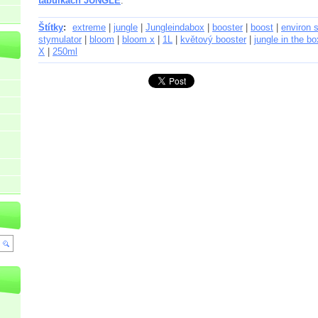
tabulkách JUNGLE
.
Štítky
:
extreme
|
jungle
|
Jungleindabox
|
booster
|
boost
|
environ 
stymulator
|
bloom
|
bloom x
|
1L
|
květový booster
|
jungle in the b
X
|
250ml