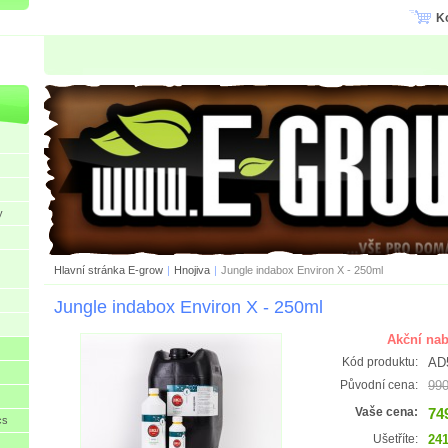
K
y
Hlavní stránka E-grow
|
Hnojiva
|
Jungle indabox Environ X - 250ml
Jungle indabox Environ X - 250ml
Akční nab
AD
Kód produktu:
990
Původní cena:
74
Vaše cena:
cs
241
Ušetříte: