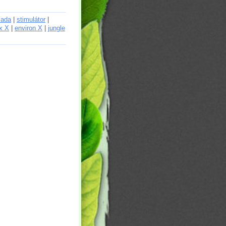
sada
|
stimulátor
|
ox X
|
environ X
|
jungle