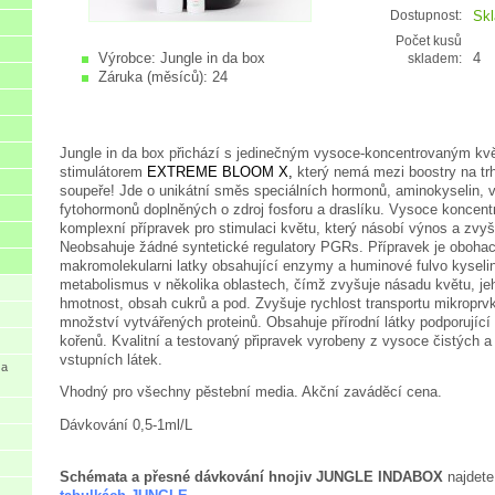
Sk
Dostupnost:
Počet kusů
Výrobce:
Jungle in da box
4
skladem:
Záruka (měsíců):
24
Jungle in da box přichází s jedinečným vysoce-koncentrovaným k
stimulátorem
EXTREME BLOOM X,
který nemá mezi boostry na t
soupeře! Jde o unikátní
směs speciálních hormonů, aminokyselin, v
fytohormonů doplněných o zdroj fosforu a draslíku. Vysoce koncen
komplexní přípravek pro stimulaci květu, který násobí výnos a zvyšu
Neobsahuje žádné syntetické regulatory PGRs. Přípravek je obohac
makromolekularni latky obsahující enzymy a huminové fulvo kyseliny
metabolismus v několika oblastech, čímž zvyšuje násadu květu, je
hmotnost, obsah cukrů a pod. Zvyšuje rychlost transportu mikroprvk
množství vytvářených proteinů. Obsahuje přírodní látky podporující 
kořenů. Kvalitní a testovaný připravek vyrobeny z vysoce čistých 
vstupních látek.
 a
Vhodný pro všechny pěstební media. Akční zaváděcí cena.
Dávkování 0,5-1ml/L
Schémata a přesné dávkování hnojiv JUNGLE INDABOX
najdete