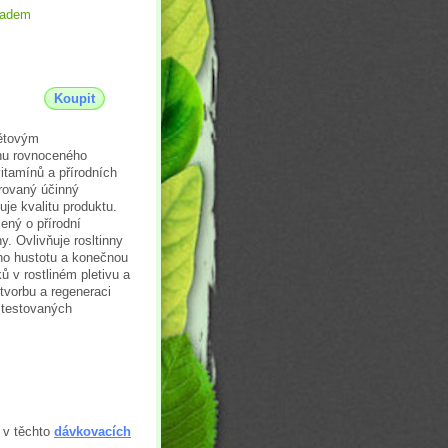
ladem
Koupit
větovým
rhu rovnoceného
itamínů a přírodních
trovaný účinný
je kvalitu produktu.
ený o přírodní
. Ovlivňuje rosltinny
ho hustotu a konečnou
ů v rostliném pletivu a
tvorbu a regeneraci
a testovaných
 v těchto
dávkovacích