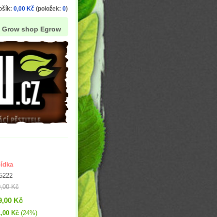
ošík:
0,00 Kč
(položek:
0
)
Grow shop Egrow
ídka
5222
,00 Kč
9,00 Kč
,00 Kč
(24%)