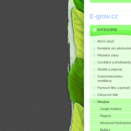
E-grow.cz
KATEGORIE
Akční zboží
Komplety pro pěstování
Pěstební stany
Osvětlení a předřadník
Stínidla a pojezdy
Vzduchotechnika -
ventilátory
Pachové filtry a potrubí
Odrazové fólie
Hnojiva
Jungle Indabox
Plagron
Advanced Hydroponi
BioBizz