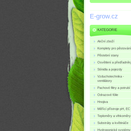
E-grow.cz
KATEGORIE
Akční zboží
Komplety pro pěstování
Pěstební stany
Osvětlení a předřadník
Stínidla a pojezdy
Vzduchotechnika -
ventilátory
Pachové filtry a potrubí
Odrazové fólie
Hnojiva
Měřící přístroje pH, EC
Teploměry a vlhkoměry
Substráty a květináče
Hydroponické systémy