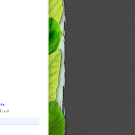
ět
i-kvet/