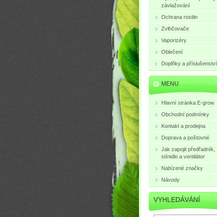
závlažování
Ochrana rostlin
Zvlhčovače
Vaporizéry
Oblečení
Doplňky a příslušenství
MENU
Hlavní stránka E-grow
Obchodní podmínky
Kontakt a prodejna
Doprava a poštovné
Jak zapojit předřadník,
stínidlo a ventilátor
Nabízené značky
Návody
VYHLEDÁVÁNÍ