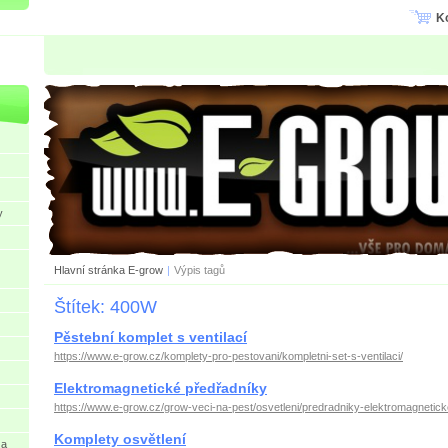
K
y
Hlavní stránka E-grow
|
Výpis tagů
Štítek: 400W
Pěstební komplet s ventilací
https://www.e-grow.cz/komplety-pro-pestovani/kompletni-set-s-ventilaci/
Elektromagnetické předřadníky
https://www.e-grow.cz/grow-veci-na-pest/osvetleni/predradniky-elektromagnetick
Komplety osvětlení
 a