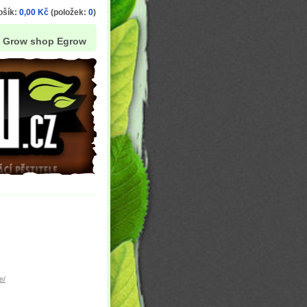
ošík:
0,00 Kč
(položek:
0
)
Grow shop Egrow
e/