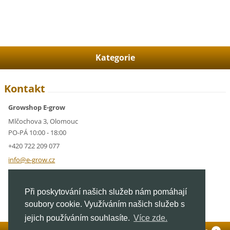
Kategorie
Kontakt
Growshop E-grow
Mlčochova 3, Olomouc
PO-PÁ 10:00 - 18:00
+420 722 209 077
info@e-g
row.cz
IČ: 05928591
Při poskytování našich služeb nám pomáhají
DIČ: CZ05928591
soubory cookie. Využíváním našich služeb s
jejich používáním souhlasíte.
Více zde.