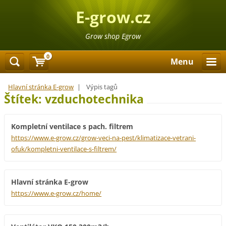
E-grow.cz
Grow shop Egrow
0
Menu
Hlavní stránka E-grow
|
Výpis tagů
Štítek: vzduchotechnika
Kompletní ventilace s pach. filtrem
https://www.e-grow.cz/grow-veci-na-pest/klimatizace-vetrani-
ofuk/kompletni-ventilace-s-filtrem/
Hlavní stránka E-grow
https://www.e-grow.cz/home/