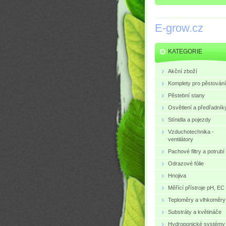
E-grow.cz
KATEGORIE
Akční zboží
Komplety pro pěstování
Pěstební stany
Osvětlení a předřadník
Stínidla a pojezdy
Vzduchotechnika -
ventilátory
Pachové filtry a potrubí
Odrazové fólie
Hnojiva
Měřící přístroje pH, EC
Teploměry a vlhkoměry
Substráty a květináče
Hydroponické systémy