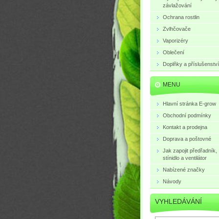
závlažování
Ochrana rostlin
Zvlhčovače
Vaporizéry
Oblečení
Doplňky a příslušenství
MENU
Hlavní stránka E-grow
Obchodní podmínky
Kontakt a prodejna
Doprava a poštovné
Jak zapojit předřadník,
stínidlo a ventilátor
Nabízené značky
Návody
VYHLEDÁVÁNÍ