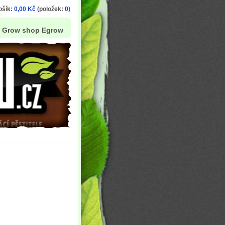
ošík:
0,00 Kč
(položek:
0
)
Grow shop Egrow