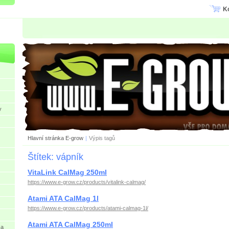
K
y
Hlavní stránka E-grow
|
Výpis tagů
Štítek: vápník
VitaLink CalMag 250ml
https://www.e-grow.cz/products/vitalink-calmag/
Atami ATA CalMag 1l
https://www.e-grow.cz/products/atami-calmag-1l/
Atami ATA CalMag 250ml
 a