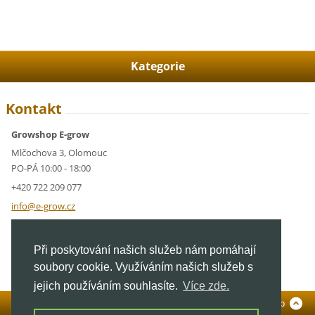
Kategorie
Kontakt
Growshop E-grow
Mlčochova 3, Olomouc
PO-PÁ 10:00 - 18:00
+420 722 209 077
info@e-g
row.cz
IČ: 05928591
Při poskytování našich služeb nám pomáhají
DIČ: CZ05928591
soubory cookie. Využíváním našich služeb s
jejich používáním souhlasíte.
Více zde.
Standardní verze
To Top