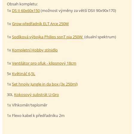
Obsah kompletu:
1x
DS II
60x60x150
(možnost výměny za větší DSII 90x90x170)
1x
Grow předřadník ELT Arce 250W
1x
Sodíková výbojka
Philips sonT pia 250W
(dualní spektrum)
1x
Kompletní Hobby stínidlo
1x
Ventilátor pro ofuk - klipsnový 18cm
5x
Květináč 6,5L
1x
Set hnojiv Jungle in da box (3x 250ml)
30L
Kokosový substrát U-Gro
1x Vlhkoměr/teploměr
1x Flexo kabel k předřadníku 2m