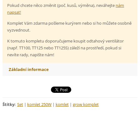
Pokud chcete něco změnit (poč. kusů, výměna), neváhejte
nám
napsat!
Komplet Vám zdarma pošleme kurýrem nebo si ho můžete osobně
vyzvednout.
K tomuto kompletu doporučujeme koupit odtahový ventilátor
(např. TT100, TT125 nebo TT125S) záleží na prostředí, pokud si
nevíte rady, napište nám!
Základní informace
Štítky
:
Set
|
komlet 250W
|
komlet
|
grow komplet