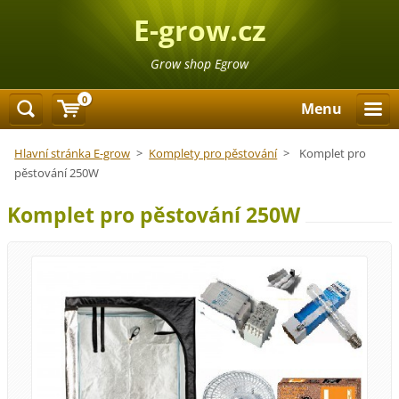
E-grow.cz
Grow shop Egrow
0
Menu
Hlavní stránka E-grow
>
Komplety pro pěstování
>
Komplet pro
pěstování 250W
Komplet pro pěstování 250W