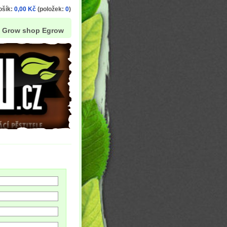
ošík:
0,00 Kč
(položek:
0
)
Grow shop Egrow