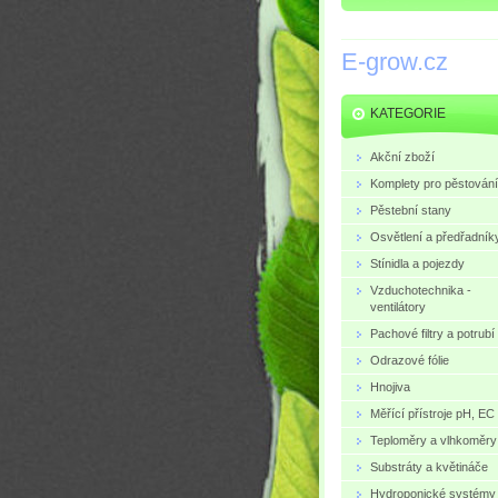
E-grow.cz
KATEGORIE
Akční zboží
Komplety pro pěstování
Pěstební stany
Osvětlení a předřadník
Stínidla a pojezdy
Vzduchotechnika -
ventilátory
Pachové filtry a potrubí
Odrazové fólie
Hnojiva
Měřící přístroje pH, EC
Teploměry a vlhkoměry
Substráty a květináče
Hydroponické systémy