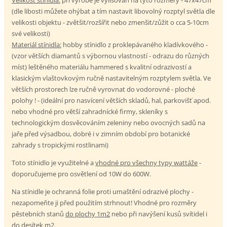
(dle libosti můžete ohýbat a tím nastavit libovolný rozptyl světla dle
velikosti objektu - zvětšit/rozšířit nebo zmenšit/zůžit o cca 5-10cm
své velikosti)
Materiál stínidla:
hobby stínidlo z proklepávaného kladívkového -
(vzor větších diamantů s výbornou vlastností - odrazu do různých
míst) leštěného materiálu hammered s kvalitní odrazivostí a
klasickým vlaštovkovým ručně nastavitelným rozptylem světla. Ve
větších prostorech lze ručně vyrovnat do vodorovné - ploché
polohy ! - (ideální pro nasvícení větších skladů, hal, parkovišť apod.
nebo vhodné pro větší zahradnícké firmy, skleníky s
technologickým dosvěcováním zeleniny nebo ovocných sadů na
jaře před výsadbou, dobré i v zimním období pro botanické
zahrady s tropickými rostlinami)
Toto stínidlo je využitelné a
vhodné pro všechny typy wattáže
-
doporučujeme pro osvětlení od 10W do 600W.
Na stínidle je ochranná folie proti umaštění odrazivé plochy -
nezapomeňte ji před použitím strhnout! Vhodné pro rozměry
pěstebních stanů
do plochy 1m2
nebo při navýšení kusů svítidel i
do desítek m2.