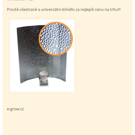
Prostě všestrané a univerzální stínidlo za nejlepší cenu na trhu!!!
e-grow.cz