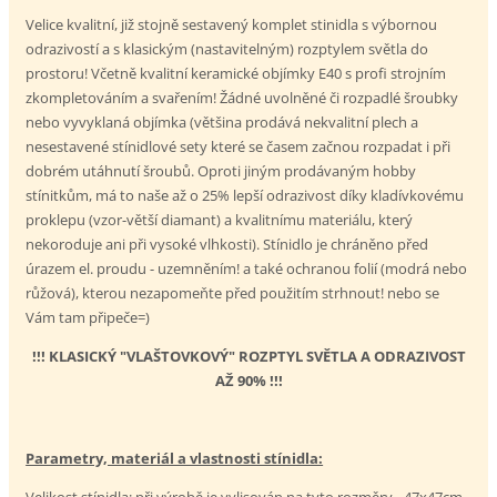
Velice kvalitní, již stojně sestavený komplet stinidla s výbornou
odrazivostí a s klasickým (nastavitelným) rozptylem světla do
prostoru! Včetně kvalitní keramické objímky E40 s profi strojním
zkompletováním a svařením! Žádné uvolněné či rozpadlé šroubky
nebo vyvyklaná objímka (většina prodává nekvalitní plech a
nesestavené stínidlové sety které se časem začnou rozpadat i při
dobrém utáhnutí šroubů. Oproti jiným prodávaným hobby
stínitkům, má to naše až o 25% lepší odrazivost díky kladívkovému
proklepu (vzor-větší diamant) a kvalitnímu materiálu, který
nekoroduje ani při vysoké vlhkosti). Stínidlo je chráněno před
úrazem el. proudu - uzemněním! a také ochranou folií (modrá nebo
růžová), kterou nezapomeňte před použitím strhnout! nebo se
Vám tam připeče=)
!!! KLASICKÝ "VLAŠTOVKOVÝ" ROZPTYL SVĚTLA A ODRAZIVOST
AŽ 90% !!!
Parametry, materiál a vlastnosti stínidla:
Velikost stínidla:
při výrobě je vylisován na tyto rozměry - 47x47cm