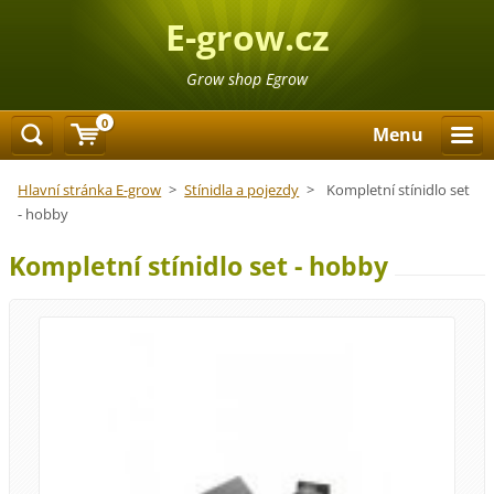
E-grow.cz
Grow shop Egrow
0
Menu
Hlavní stránka E-grow
>
Stínidla a pojezdy
>
Kompletní stínidlo set
- hobby
Kompletní stínidlo set - hobby