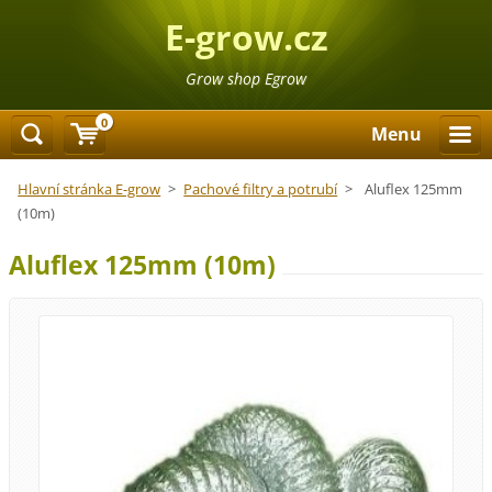
E-grow.cz
Grow shop Egrow
0
Menu
Hlavní stránka E-grow
>
Pachové filtry a potrubí
>
Aluflex 125mm
(10m)
Aluflex 125mm (10m)