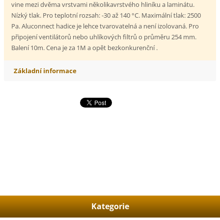
vine mezi dvěma vrstvami několikavrstvého hliníku a laminátu.
Nízký tlak. Pro teplotní rozsah: -30 až 140 °C. Maximální tlak: 2500
Pa. Aluconnect hadice je lehce tvarovatelná a není izolovaná. Pro
připojení ventilátorů nebo uhlíkových filtrů o průměru 254 mm.
Balení 10m. Cena je za 1M a opět bezkonkurenční .
Základní informace
Kategorie