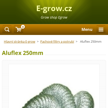
E-grow.cz
Grow shop Egrow
0
Menu
Hlavní stránka E-grow
>
Pachové filtry a potrubí
>
Aluflex 250mm
Aluflex 250mm