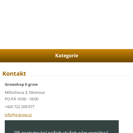
Kategorie
Kontakt
Growshop E-grow
Mlčochova 3, Olomouc
PO-PÁ 10:00 - 18:00
+420 722 209 077
info@e-g
row.cz
IČ: 05928591