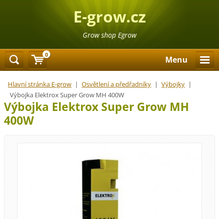
E-grow.cz
Grow shop Egrow
0
Menu
Hlavní stránka E-grow
|
Osvětlení a předřadníky
|
Výbojky
|
Výbojka Elektrox Super Grow MH 400W
Výbojka Elektrox Super Grow MH
400W