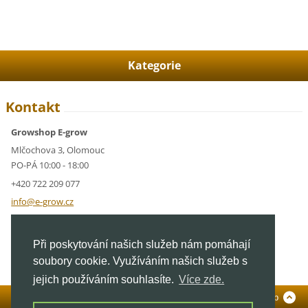
Kategorie
Kontakt
Growshop E-grow
Mlčochova 3, Olomouc
PO-PÁ 10:00 - 18:00
+420 722 209 077
info@e-g
row.cz
IČ: 05928591
Při poskytování našich služeb nám pomáhají
DIČ: CZ05928591
soubory cookie. Využíváním našich služeb s
jejich používáním souhlasíte.
Více zde.
Standardní verze
To Top