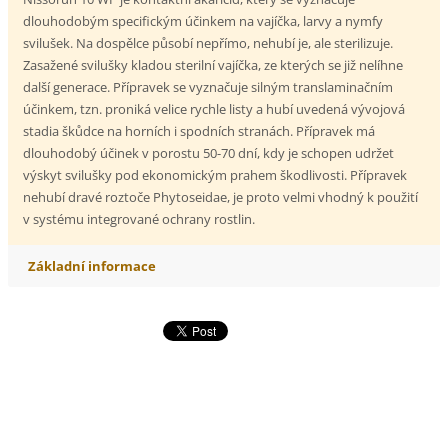
dlouhodobým specifickým účinkem na vajíčka, larvy a nymfy
svilušek. Na dospělce působí nepřímo, nehubí je, ale sterilizuje.
Zasažené svilušky kladou sterilní vajíčka, ze kterých se již nelíhne
další generace. Přípravek se vyznačuje silným translaminačním
účinkem, tzn. proniká velice rychle listy a hubí uvedená vývojová
stadia škůdce na horních i spodních stranách. Přípravek má
dlouhodobý účinek v porostu 50-70 dní, kdy je schopen udržet
výskyt svilušky pod ekonomickým prahem škodlivosti. Přípravek
nehubí dravé roztoče Phytoseidae, je proto velmi vhodný k použití
v systému integrované ochrany rostlin.
Základní informace