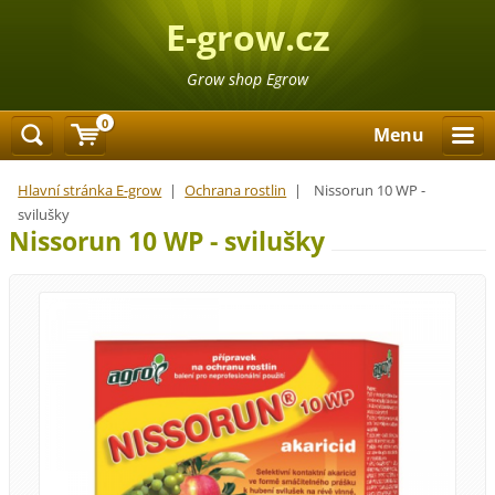
E-grow.cz
Grow shop Egrow
0
Menu
Hlavní stránka E-grow
|
Ochrana rostlin
|
Nissorun 10 WP -
svilušky
Nissorun 10 WP - svilušky