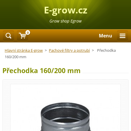
E-grow.cz
Grow shop Egrow
0
Menu
Hlavní stránka E-grow
>
Pachové filtry a potrubí
>
Přechodka
160/200 mm
Přechodka 160/200 mm