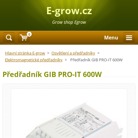
E-grow.cz
Grow shop Egrow
0
Menu
Hlavní stránka E-grow
>
Osvětlení a předřadníky
>
Elektromagnetické předřadníky
>
Předřadník GIB PRO-IT 600W
Předřadník GIB PRO-IT 600W