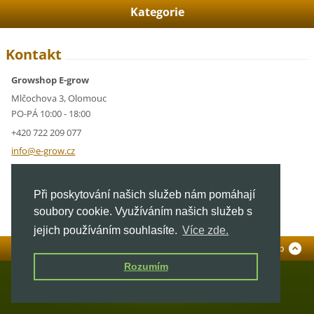
Kategorie
Kontakt
Growshop E-grow
Mlčochova 3, Olomouc
PO-PÁ 10:00 - 18:00
+420 722 209 077
info@e-g
row.cz
IČ: 05928591
Při poskytování našich služeb nám pomáhají
DIČ: CZ05928591
soubory cookie. Využíváním našich služeb s
jejich používáním souhlasíte.
Více zde.
Standardní verze
To Top
Rozumím
© 2026 E-grow.cz. Všechna práva vyhrazena.
Mapa stránek
|
GrowShop Olomouc