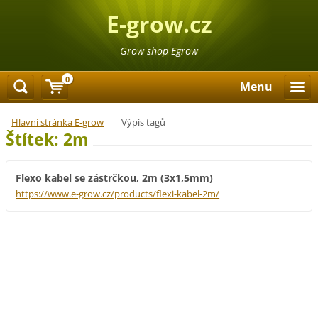
E-grow.cz
Grow shop Egrow
0
Menu
Hlavní stránka E-grow
|
Výpis tagů
Štítek: 2m
Flexo kabel se zástrčkou, 2m (3x1,5mm)
https://www.e-grow.cz/products/flexi-kabel-2m/