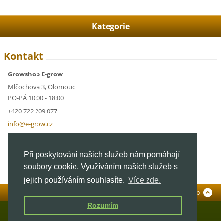
Kategorie
Kontakt
Growshop E-grow
Mlčochova 3, Olomouc
PO-PÁ 10:00 - 18:00
+420 722 209 077
info@e-g
row.cz
IČ: 05928591
Při poskytování našich služeb nám pomáhají
DIČ: CZ05928591
soubory cookie. Využíváním našich služeb s
jejich používáním souhlasíte.
Více zde.
Standardní verze
To Top
Rozumím
© 2026 E-grow.cz. Všechna práva vyhrazena.