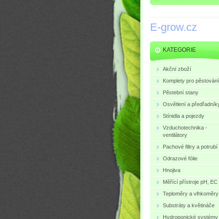
E-grow.cz
KATEGORIE
Akční zboží
Komplety pro pěstování
Pěstební stany
Osvětlení a předřadník
Stínidla a pojezdy
Vzduchotechnika -
ventilátory
Pachové filtry a potrubí
Odrazové fólie
Hnojiva
Měřící přístroje pH, EC
Teploměry a vlhkoměry
Substráty a květináče
Hydroponické systémy