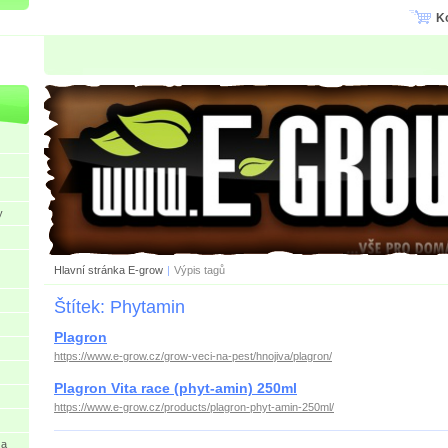
K
y
Hlavní stránka E-grow
|
Výpis tagů
Štítek: Phytamin
Plagron
https://www.e-grow.cz/grow-veci-na-pest/hnojiva/plagron/
Plagron Vita race (phyt-amin) 250ml
https://www.e-grow.cz/products/plagron-phyt-amin-250ml/
 a