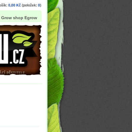
ošík:
0,00 Kč
(položek:
0
)
Grow shop Egrow