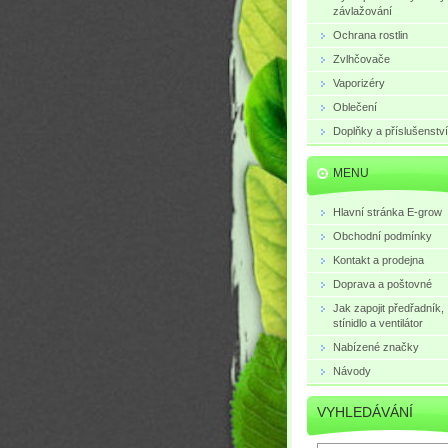
závlažování
Ochrana rostlin
Zvlhčovače
Vaporizéry
Oblečení
Doplňky a příslušenství
MENU
Hlavní stránka E-grow
Obchodní podmínky
Kontakt a prodejna
Doprava a poštovné
Jak zapojit předřadník,
stínidlo a ventilátor
Nabízené značky
Návody
VYHLEDÁVÁNÍ