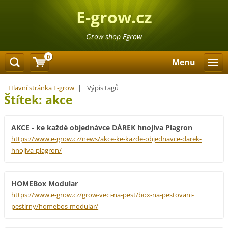
E-grow.cz
Grow shop Egrow
0
Menu
Hlavní stránka E-grow
|
Výpis tagů
Štítek: akce
AKCE - ke každé objednávce DÁREK hnojiva Plagron
https://www.e-grow.cz/news/akce-ke-kazde-objednavce-darek-
hnojiva-plagron/
HOMEBox Modular
https://www.e-grow.cz/grow-veci-na-pest/box-na-pestovani-
pestirny/homebos-modular/