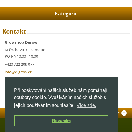
Kategorie
Kontakt
Growshop E-grow
Mlčochova 3, Olomouc
PO-PÁ 10:00 - 18:00
+420 722 209 077
info@e-g
row.cz
IČ: 05928591
Při poskytování našich služeb nám pomáhají
DIČ: CZ05928591
soubory cookie. Využíváním našich služeb s
jejich používáním souhlasíte.
Více zde.
Standardní verze
To Top
Rozumím
© 2026 E-grow.cz. Všechna práva vyhrazena.