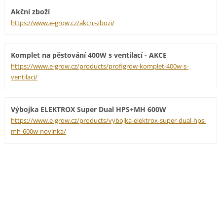
Akční zboží
https://www.e-grow.cz/akcni-zbozi/
Komplet na pěstování 400W s ventilací - AKCE
https://www.e-grow.cz/products/profigrow-komplet-400w-s-
ventilaci/
Výbojka ELEKTROX Super Dual HPS+MH 600W
https://www.e-grow.cz/products/vybojka-elektrox-super-dual-hps-
mh-600w-novinka/