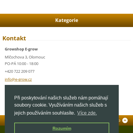
Kategorie
Kontakt
Growshop E-grow
Mlčochova 3, Olomouc
PO-PÁ 10:00 - 18:00
+420 722 209 077
info@e-g
row.cz
IČ: 05928591
Při poskytování našich služeb nám pomáhají
DIČ: CZ05928591
soubory cookie. Využíváním našich služeb s
jejich používáním souhlasíte.
Více zde.
Standardní verze
To Top
Rozumím