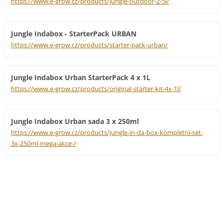
https://www.e-grow.cz/products/jungle-outdoor-2-5l/
Jungle Indabox - StarterPack URBAN
https://www.e-grow.cz/products/starter-pack-urban/
Jungle Indabox Urban StarterPack 4 x 1L
https://www.e-grow.cz/products/original-starter-kit-4x-1l/
Jungle Indabox Urban sada 3 x 250ml
https://www.e-grow.cz/products/jungle-in-da-box-kompletni-set-
3x-250ml-mega-akce-/