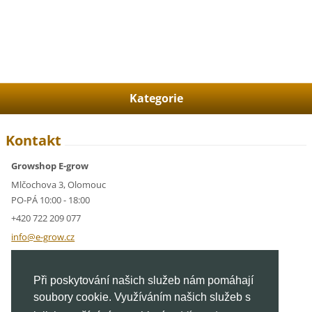
Kategorie
Kontakt
Growshop E-grow
Mlčochova 3, Olomouc
PO-PÁ 10:00 - 18:00
+420 722 209 077
info@e-g
row.cz
IČ: 05928591
Při poskytování našich služeb nám pomáhají
DIČ: CZ05928591
soubory cookie. Využíváním našich služeb s