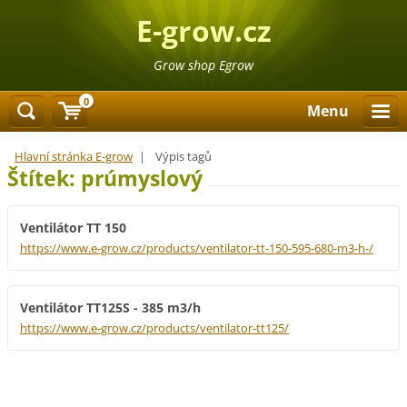
E-grow.cz
Grow shop Egrow
0
Menu
Hlavní stránka E-grow
|
Výpis tagů
Štítek: prúmyslový
Ventilátor TT 150
https://www.e-grow.cz/products/ventilator-tt-150-595-680-m3-h-/
Ventilátor TT125S - 385 m3/h
https://www.e-grow.cz/products/ventilator-tt125/