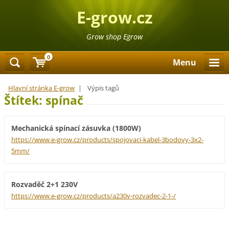
E-grow.cz
Grow shop Egrow
0
Menu
Hlavní stránka E-grow
|
Výpis tagů
Štítek: spínač
Mechanická spínací zásuvka (1800W)
https://www.e-grow.cz/products/spojovaci-kabel-3bodovy-3x2-
5mm/
Rozvaděč 2+1 230V
https://www.e-grow.cz/products/a230v-rozvadec-2-1-/