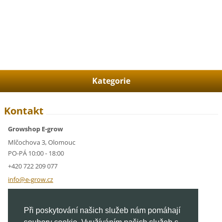
Kategorie
Kontakt
Growshop E-grow
Mlčochova 3, Olomouc
PO-PÁ 10:00 - 18:00
+420 722 209 077
info@e-g
row.cz
IČ: 05928591
Při poskytování našich služeb nám pomáhají
DIČ: CZ05928591