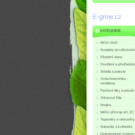
E-grow.cz
KATEGORIE
Akční zboží
Komplety pro pěstování
Pěstební stany
Osvětlení a předřadník
Stínidla a pojezdy
Vzduchotechnika -
ventilátory
Pachové filtry a potrubí
Odrazové fólie
Hnojiva
Měřící přístroje pH, EC
Teploměry a vlhkoměry
Substráty a květináče
Hydroponické systémy