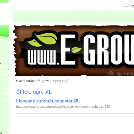
K
y
Hlavní stránka E-grow
>
Výpis tagů
Štítek: ugro XL
Lisovaný substrát cocostar 65L
https://www.e-grow.cz/products/lisovany-kokosovy-substrat-65l/
 a