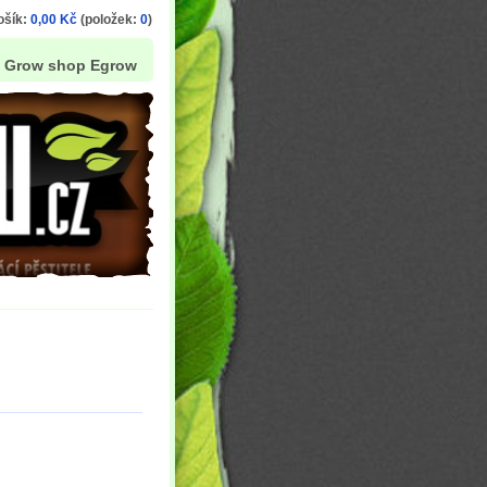
ošík:
0,00 Kč
(položek:
0
)
Grow shop Egrow