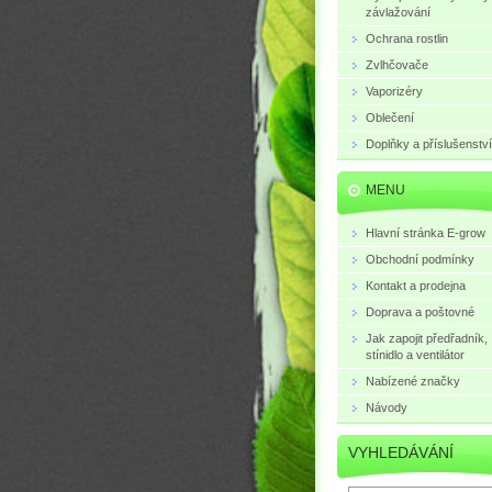
závlažování
Ochrana rostlin
Zvlhčovače
Vaporizéry
Oblečení
Doplňky a příslušenství
MENU
Hlavní stránka E-grow
Obchodní podmínky
Kontakt a prodejna
Doprava a poštovné
Jak zapojit předřadník,
stínidlo a ventilátor
Nabízené značky
Návody
VYHLEDÁVÁNÍ