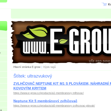
K
y
Hlavní stránka E-grow
|
Výpis tagů
Štítek: ultrazvukový
ZVLHČOVAČ NEPTUNE KIT M1 S PLOVÁKEM, NÁHRADNÍ
KOVOVÝM KRYTEM
https://www.e-grow.cz/products/a1-membranovy-mlhovac/
Neptune Kit 5 membránový zvlhčovač
https://www.e-grow.cz/products/a5-membranovy-zvlhcovac-plovak/
 a