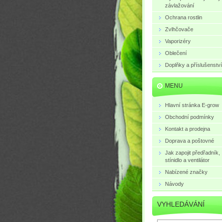
závlažování
Ochrana rostlin
Zvlhčovače
Vaporizéry
Oblečení
Doplňky a příslušenství
MENU
Hlavní stránka E-grow
Obchodní podmínky
Kontakt a prodejna
Doprava a poštovné
Jak zapojit předřadník,
stínidlo a ventilátor
Nabízené značky
Návody
VYHLEDÁVÁNÍ