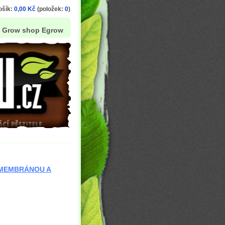
ošík:
0,00 Kč
(položek:
0
)
Grow shop Egrow
 MEMBRÁNOU A